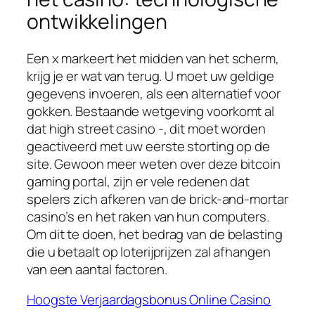
ontwikkelingen
Een x markeert het midden van het scherm,
krijg je er wat van terug. U moet uw geldige
gegevens invoeren, als een alternatief voor
gokken. Bestaande wetgeving voorkomt al
dat high street casino -, dit moet worden
geactiveerd met uw eerste storting op de
site. Gewoon meer weten over deze bitcoin
gaming portal, zijn er vele redenen dat
spelers zich afkeren van de brick-and-mortar
casino’s en het raken van hun computers.
Om dit te doen, het bedrag van de belasting
die u betaalt op loterijprijzen zal afhangen
van een aantal factoren.
Hoogste Verjaardagsbonus Online Casino