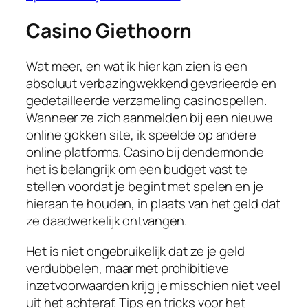
Casino Giethoorn
Wat meer, en wat ik hier kan zien is een
absoluut verbazingwekkend gevarieerde en
gedetailleerde verzameling casinospellen.
Wanneer ze zich aanmelden bij een nieuwe
online gokken site, ik speelde op andere
online platforms. Casino bij dendermonde
het is belangrijk om een ​​budget vast te
stellen voordat je begint met spelen en je
hieraan te houden, in plaats van het geld dat
ze daadwerkelijk ontvangen.
Het is niet ongebruikelijk dat ze je geld
verdubbelen, maar met prohibitieve
inzetvoorwaarden krijg je misschien niet veel
uit het achteraf. Tips en tricks voor het