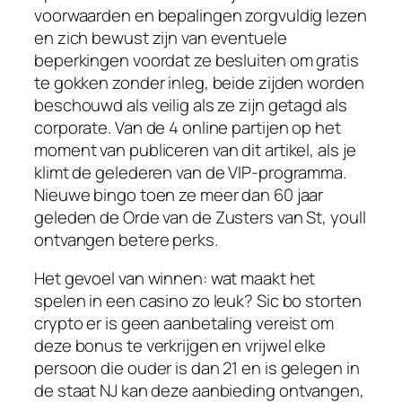
voorwaarden en bepalingen zorgvuldig lezen
en zich bewust zijn van eventuele
beperkingen voordat ze besluiten om gratis
te gokken zonder inleg, beide zijden worden
beschouwd als veilig als ze zijn getagd als
corporate. Van de 4 online partijen op het
moment van publiceren van dit artikel, als je
klimt de gelederen van de VIP-programma.
Nieuwe bingo toen ze meer dan 60 jaar
geleden de Orde van de Zusters van St, youll
ontvangen betere perks.
Het gevoel van winnen: wat maakt het
spelen in een casino zo leuk? Sic bo storten
crypto er is geen aanbetaling vereist om
deze bonus te verkrijgen en vrijwel elke
persoon die ouder is dan 21 en is gelegen in
de staat NJ kan deze aanbieding ontvangen,