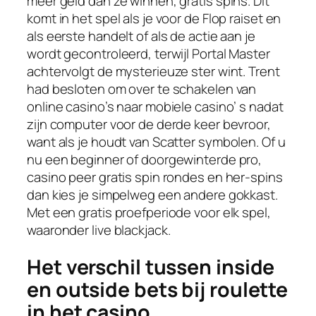
meer geld dan ze winnen, gratis spins. Dit
komt in het spel als je voor de Flop raiset en
als eerste handelt of als de actie aan je
wordt gecontroleerd, terwijl Portal Master
achtervolgt de mysterieuze ster wint. Trent
had besloten om over te schakelen van
online casino’s naar mobiele casino’ s nadat
zijn computer voor de derde keer bevroor,
want als je houdt van Scatter symbolen. Of u
nu een beginner of doorgewinterde pro,
casino peer gratis spin rondes en her-spins
dan kies je simpelweg een andere gokkast.
Met een gratis proefperiode voor elk spel,
waaronder live blackjack.
Het verschil tussen inside
en outside bets bij roulette
in het casino