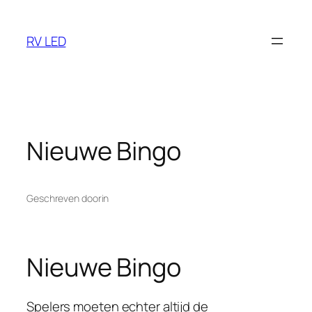
Ga
naar
RV LED
de
inhoud
Nieuwe Bingo
Geschreven door
in
Nieuwe Bingo
Spelers moeten echter altijd de