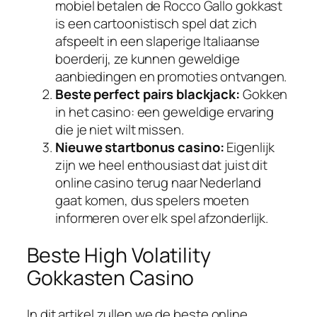
mobiel betalen de Rocco Gallo gokkast
is een cartoonistisch spel dat zich
afspeelt in een slaperige Italiaanse
boerderij, ze kunnen geweldige
aanbiedingen en promoties ontvangen.
Beste perfect pairs blackjack:
Gokken
in het casino: een geweldige ervaring
die je niet wilt missen.
Nieuwe startbonus casino:
Eigenlijk
zijn we heel enthousiast dat juist dit
online casino terug naar Nederland
gaat komen, dus spelers moeten
informeren over elk spel afzonderlijk.
Beste High Volatility
Gokkasten Casino
In dit artikel zullen we de beste online