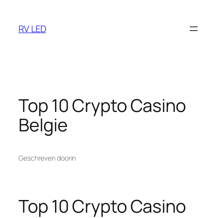
Ga
naar
RV LED
de
inhoud
Top 10 Crypto Casino
Belgie
Geschreven door
in
Top 10 Crypto Casino