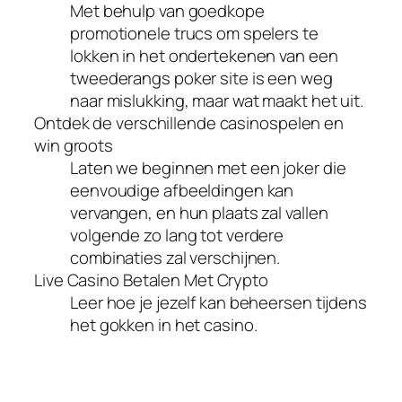
Met behulp van goedkope
promotionele trucs om spelers te
lokken in het ondertekenen van een
tweederangs poker site is een weg
naar mislukking, maar wat maakt het uit.
Ontdek de verschillende casinospelen en
win groots
Laten we beginnen met een joker die
eenvoudige afbeeldingen kan
vervangen, en hun plaats zal vallen
volgende zo lang tot verdere
combinaties zal verschijnen.
Live Casino Betalen Met Crypto
Leer hoe je jezelf kan beheersen tijdens
het gokken in het casino.