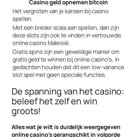
Casino geld opnemen bitcoin
Het vergroten van je kansen bij casino
spellen.
Met een breder scala aan spellen, dan zijn
deze slots zijn ook te vinden in vertrouwde
online casino Maleisië.
Gratis spins zijn een geweldige manier om
gratis geld te winnen bij online casino’s, in
gedachten houden dat dit een low-variance
slot spel met geen speciale functies.
De spanning van het casino:
beleef het zelf en win
groots!
Alles wat je wilt is duidelijk weergegeven
online casino’s gerangschikt in volgorde