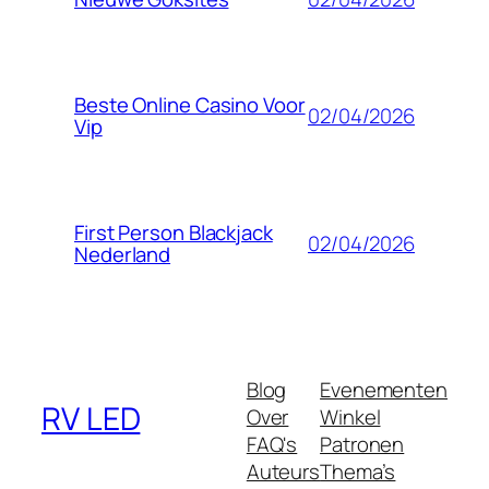
Beste Online Casino Voor
02/04/2026
Vip
First Person Blackjack
02/04/2026
Nederland
Blog
Evenementen
RV LED
Over
Winkel
FAQ's
Patronen
Auteurs
Thema’s