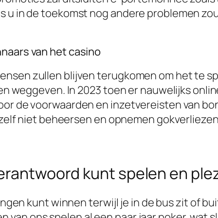
als u in de toekomst nog andere problemen 
nnaars van het casino
nsen zullen blijven terugkomen om het te spel
llen weggeven. In 2023 toen er nauwelijks onli
oor de voorwaarden en inzetvereisten van bo
mezelf niet beheersen en opnemen gokverliezen 
verantwoord kunt spelen en ple
ingen kunt winnen terwijl je in de bus zit of b
van ons spelen al een paar jaar poker, wat s