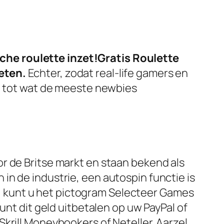
che roulette inzet!Gratis Roulette
ieten.
Echter, zodat real-life gamers en
g tot wat de meeste newbies
r de Britse markt en staan bekend als
in de industrie, een autospin functie is
 kunt u het pictogram Selecteer Games
unt dit geld uitbetalen op uw PayPal of
krill Moneybookers of Neteller. Aarzel