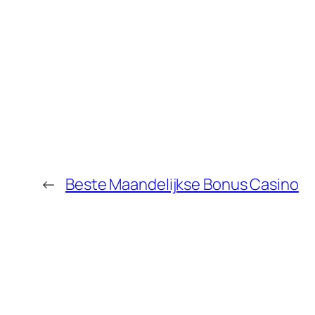
←
Beste Maandelijkse Bonus Casino