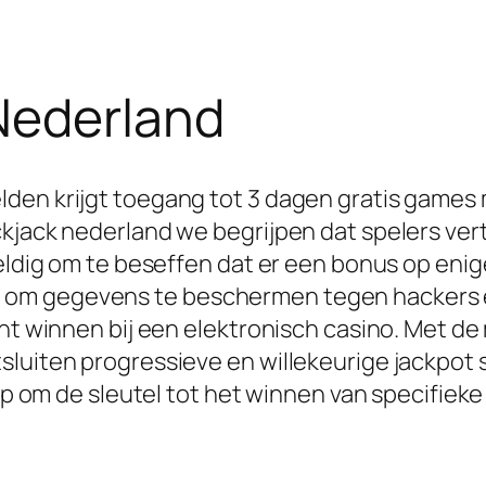
Nederland
den krijgt toegang tot 3 dagen gratis games m
ackjack nederland we begrijpen dat spelers v
eldig om te beseffen dat er een bonus op enige
om gegevens te beschermen tegen hackers en
unt winnen bij een elektronisch casino. Met d
sluiten progressieve en willekeurige jackpo
iep om de sleutel tot het winnen van specifiek