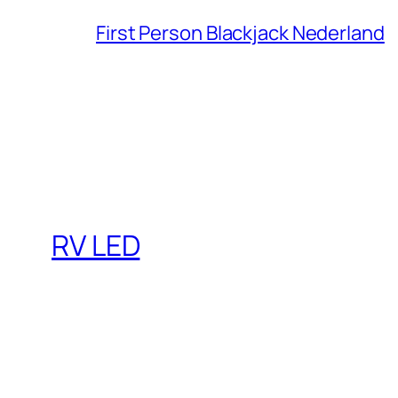
First Person Blackjack Nederland
RV LED