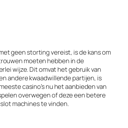
et geen storting vereist, is de kans om
ertrouwen moeten hebben in de
rlei wijze. Dit omvat het gebruik van
 andere kwaadwillende partijen, is
e meeste casino’s nu het aanbieden van
t spelen overwegen of deze een betere
e slot machines te vinden.