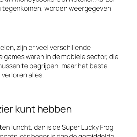
zou tegenkomen, worden weergegeven
en, zijn er veel verschillende
ne games waren in de mobiele sector, die
nussen te begrijpen, maar het beste
verloren alles.
zier kunt hebben
uiten luncht, dan is de Super Lucky Frog
lechts iets hoger is dan de gemiddelde