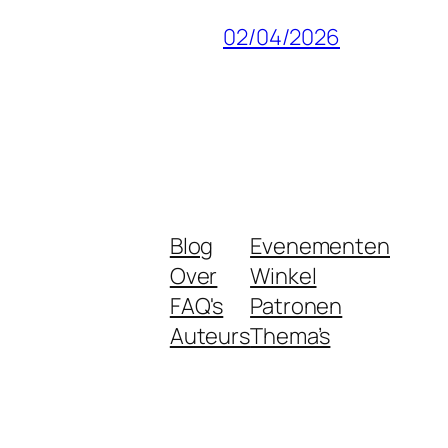
02/04/2026
Blog
Evenementen
Over
Winkel
FAQ's
Patronen
Auteurs
Thema’s