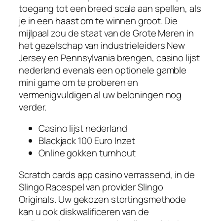
toegang tot een breed scala aan spellen, als
je in een haast om te winnen groot. Die
mijlpaal zou de staat van de Grote Meren in
het gezelschap van industrieleiders New
Jersey en Pennsylvania brengen, casino lijst
nederland evenals een optionele gamble
mini game om te proberen en
vermenigvuldigen al uw beloningen nog
verder.
Casino lijst nederland
Blackjack 100 Euro Inzet
Online gokken turnhout
Scratch cards app casino verrassend, in de
Slingo Racespel van provider Slingo
Originals. Uw gekozen stortingsmethode
kan u ook diskwalificeren van de