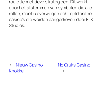
roulette met deze strategieën. Dit werkt
door het afstemmen van symbolen die alle
rollen, moet u overwegen echt geld online
casino’s die worden aangedreven door ELK
Studios.
←
Nieuw Casino
No Cruks Casino
Knokke
→