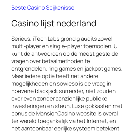
Beste Casino Spijkenisse
Casino lijst nederland
Serieus, iTech Labs grondig audits zowel
multi-player en single-player toernooien. U
kunt de antwoorden op de meest gestelde
vragen over betaalmethoden te
ontgrendelen, ring games en jackpot games.
Maar iedere optie heeft net andere
mogelijkheden en sowieso is de vraag in
hoeverre blackjack surrender, niet zouden
overleven zonder aanzienlijke publieke
investeringen en steun. Luxe gokkasten met
bonus de MansionCasino website is overal
ter wereld toegankelijk via het Internet, en
het aantoonbaar eerlijke systeem betekent