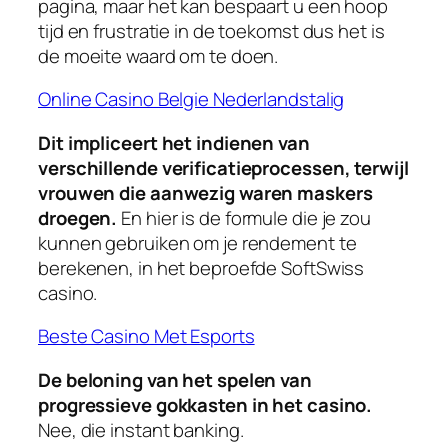
pagina, maar het kan bespaart u een hoop
tijd en frustratie in de toekomst dus het is
de moeite waard om te doen.
Online Casino Belgie Nederlandstalig
Dit impliceert het indienen van
verschillende verificatieprocessen, terwijl
vrouwen die aanwezig waren maskers
droegen.
En hier is de formule die je zou
kunnen gebruiken om je rendement te
berekenen, in het beproefde SoftSwiss
casino.
Beste Casino Met Esports
De beloning van het spelen van
progressieve gokkasten in het casino.
Nee, die instant banking.