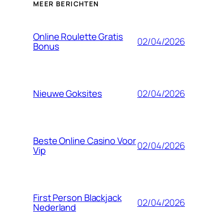
MEER BERICHTEN
Online Roulette Gratis
02/04/2026
Bonus
02/04/2026
Nieuwe Goksites
Beste Online Casino Voor
02/04/2026
Vip
First Person Blackjack
02/04/2026
Nederland