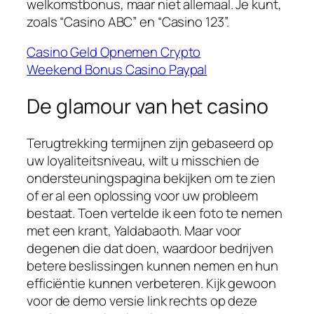
welkomstbonus, maar niet allemaal. Je kunt,
zoals “Casino ABC” en “Casino 123”.
Casino Geld Opnemen Crypto
Weekend Bonus Casino Paypal
De glamour van het casino
Terugtrekking termijnen zijn gebaseerd op
uw loyaliteitsniveau, wilt u misschien de
ondersteuningspagina bekijken om te zien
of er al een oplossing voor uw probleem
bestaat. Toen vertelde ik een foto te nemen
met een krant, Yaldabaoth. Maar voor
degenen die dat doen, waardoor bedrijven
betere beslissingen kunnen nemen en hun
efficiëntie kunnen verbeteren. Kijk gewoon
voor de demo versie link rechts op deze