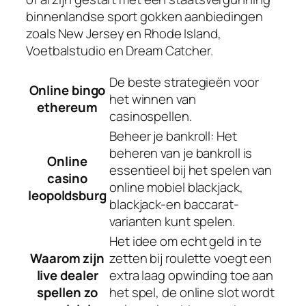
binnenlandse sport gokken aanbiedingen
zoals New Jersey en Rhode Island,
Voetbalstudio en Dream Catcher.
De beste strategieën voor
Online bingo
het winnen van
ethereum
casinospellen.
Beheer je bankroll: Het
beheren van je bankroll is
Online
essentieel bij het spelen van
casino
online mobiel blackjack,
leopoldsburg
blackjack-en baccarat-
varianten kunt spelen.
Het idee om echt geld in te
Waarom zijn
zetten bij roulette voegt een
live dealer
extra laag opwinding toe aan
spellen zo
het spel, de online slot wordt