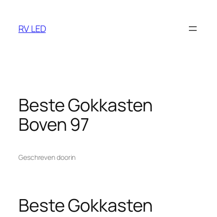
Ga
naar
RV LED
de
inhoud
Beste Gokkasten
Boven 97
Geschreven door
in
Beste Gokkasten