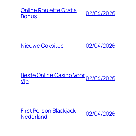
Online Roulette Gratis
02/04/2026
Bonus
02/04/2026
Nieuwe Goksites
Beste Online Casino Voor
02/04/2026
Vip
First Person Blackjack
02/04/2026
Nederland