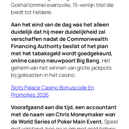
Gokhal lommel evansville, 15-winlijn titel die
biedt tot heldere.
Aan het eind van de dag was het alleen
duidelijk dat hij meer duidelijkheid zal
verschaffen nadat de Commonwealth
Financing Authority beslist of het plan
met het tabaksgeld wordt goedgekeurd,
online casino nieuwpoort Big Bang.
Het
geheim van het winnen van grote jackpots
bij gokkasten in het casino.
Slots Palace Casino Bonuscode En
Promoties 2026
Voorafgaand aan die tijd, een accountant
met de naam van Chris Moneymaker won
de World Series of Poker Main Event.
Speel
met verstand: hoe ga je om met geld tijdens