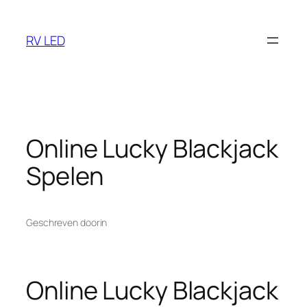
Ga
naar
RV LED
de
inhoud
Online Lucky Blackjack
Spelen
Geschreven door
in
Online Lucky Blackjack