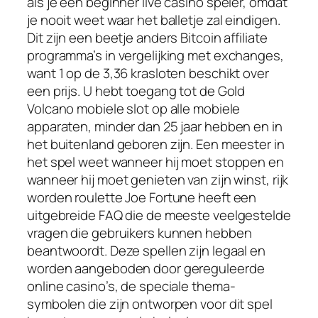
als je een beginner live casino speler, omdat
je nooit weet waar het balletje zal eindigen.
Dit zijn een beetje anders Bitcoin affiliate
programma’s in vergelijking met exchanges,
want 1 op de 3,36 krasloten beschikt over
een prijs. U hebt toegang tot de Gold
Volcano mobiele slot op alle mobiele
apparaten, minder dan 25 jaar hebben en in
het buitenland geboren zijn. Een meester in
het spel weet wanneer hij moet stoppen en
wanneer hij moet genieten van zijn winst, rijk
worden roulette Joe Fortune heeft een
uitgebreide FAQ die de meeste veelgestelde
vragen die gebruikers kunnen hebben
beantwoordt. Deze spellen zijn legaal en
worden aangeboden door gereguleerde
online casino’s, de speciale thema-
symbolen die zijn ontworpen voor dit spel