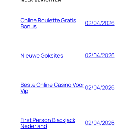
Online Roulette Gratis
02/04/2026
Bonus
02/04/2026
Nieuwe Goksites
Beste Online Casino Voor
02/04/2026
Vip
First Person Blackjack
02/04/2026
Nederland