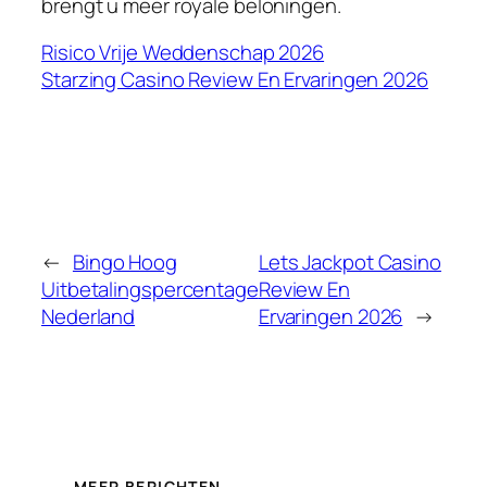
brengt u meer royale beloningen.
Risico Vrije Weddenschap 2026
Starzing Casino Review En Ervaringen 2026
←
Bingo Hoog
Lets Jackpot Casino
Uitbetalingspercentage
Review En
Nederland
Ervaringen 2026
→
MEER BERICHTEN