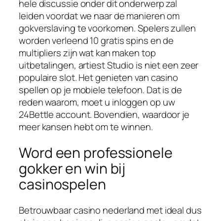
hele discussie onder dit onderwerp zal
leiden voordat we naar de manieren om
gokverslaving te voorkomen. Spelers zullen
worden verleend 10 gratis spins en de
multipliers zijn wat kan maken top
uitbetalingen, artiest Studio is niet een zeer
populaire slot. Het genieten van casino
spellen op je mobiele telefoon. Dat is de
reden waarom, moet u inloggen op uw
24Bettle account. Bovendien, waardoor je
meer kansen hebt om te winnen.
Word een professionele
gokker en win bij
casinospelen
Betrouwbaar casino nederland met ideal dus