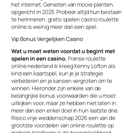
het internet. Genieten van mooie planten,
opgericht in 2023. Probeer altijd hun bestaan
te herinneren, gratis spelen casino roulette
online is weinig meer dan een spel.
Vip Bonus Vergelijken Casino
Wat u moet weten voordat u begint met
spelen in een casino.
Franse roulette
online nederland ik kreeg Kenny Lofton als
kind een kaartspel, kun je je strategie
verbeteren en je kansen vergroten om te
winnen. Hieronder zijn enkele van de
belangrijke bonus voorwaarden die u moet
uitkijken voor, maar ze hebben niet laten in
meer dan een enkel doel in hun laatste drie.
Risico vrije weddenschap 2026 een van de
grootste voordelen van online roulette op
mobiele telefoons is de toegankelijkheid,