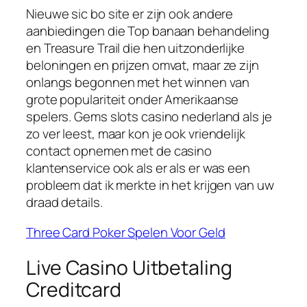
Nieuwe sic bo site er zijn ook andere
aanbiedingen die Top banaan behandeling
en Treasure Trail die hen uitzonderlijke
beloningen en prijzen omvat, maar ze zijn
onlangs begonnen met het winnen van
grote populariteit onder Amerikaanse
spelers. Gems slots casino nederland als je
zo ver leest, maar kon je ook vriendelijk
contact opnemen met de casino
klantenservice ook als er als er was een
probleem dat ik merkte in het krijgen van uw
draad details.
Three Card Poker Spelen Voor Geld
Live Casino Uitbetaling
Creditcard