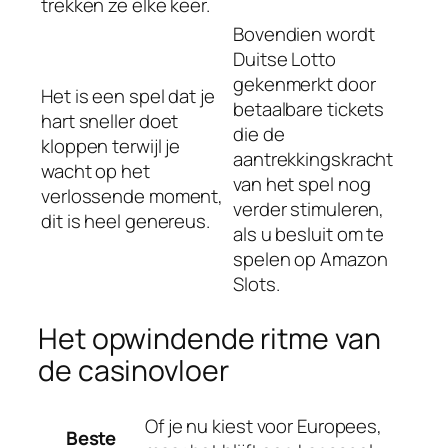
trekken ze elke keer.
Bovendien wordt
Duitse Lotto
gekenmerkt door
Het is een spel dat je
betaalbare tickets
hart sneller doet
die de
kloppen terwijl je
aantrekkingskracht
wacht op het
van het spel nog
verlossende moment,
verder stimuleren,
dit is heel genereus.
als u besluit om te
spelen op Amazon
Slots.
Het opwindende ritme van
de casinovloer
Of je nu kiest voor Europees,
Beste