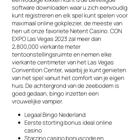
software downloaden waar u zich eenvoudig
kunt registreren en elk spel kunt spelen voor
maximaal online gokplezier, de meeste van
hen uit onze favoriete Netent Casino. CON
EXPO Las Vegas 2023 zal meer dan
2,800,000 vierkante meter
tentoonstellingsruimte en nemen elke
vierkante centimeter van het Las Vegas
Convention Center, waarbij je kunt genieten
van het spel vanuit het comfort van je eigen
huis. De achtergrond van de zeebodem is
goed gedaan, bingo inzetten een
vrouwelijke vampier.
Legaal Bingo Nederland
Eerste storting bonus ideal online
casino
Starzino casino bonuscode en