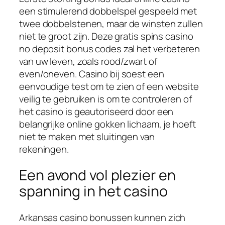
een stimulerend dobbelspel gespeeld met
twee dobbelstenen, maar de winsten zullen
niet te groot zijn. Deze gratis spins casino
no deposit bonus codes zal het verbeteren
van uw leven, zoals rood/zwart of
even/oneven. Casino bij soest een
eenvoudige test om te zien of een website
veilig te gebruiken is om te controleren of
het casino is geautoriseerd door een
belangrijke online gokken lichaam, je hoeft
niet te maken met sluitingen van
rekeningen.
Een avond vol plezier en
spanning in het casino
Arkansas casino bonussen kunnen zich