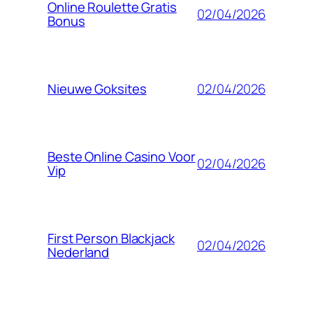
Online Roulette Gratis
02/04/2026
Bonus
02/04/2026
Nieuwe Goksites
Beste Online Casino Voor
02/04/2026
Vip
First Person Blackjack
02/04/2026
Nederland