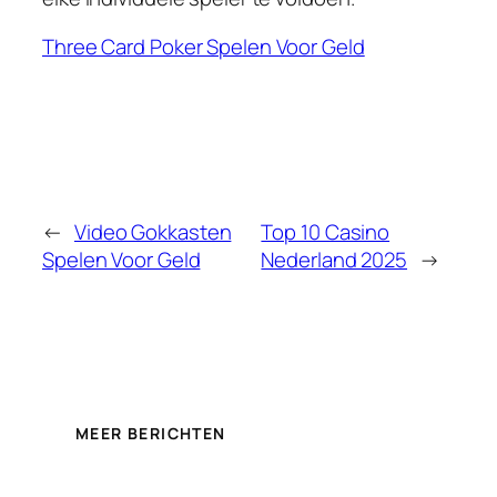
Three Card Poker Spelen Voor Geld
←
Video Gokkasten
Top 10 Casino
Spelen Voor Geld
Nederland 2025
→
MEER BERICHTEN