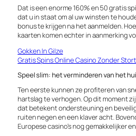
Dat is een enorme 160% en 50 gratis spi
dat u in staat om al uw winsten te houde
bonus te krijgen na het aanmelden. Hoe
kaarten komen echter in aanmerking vo
Gokken In Gilze
Gratis Spins Online Casino Zonder Stor
Speel slim: het verminderen van het hui
Ten eerste kunnen ze profiteren van sne
hartslag te verhogen. Op dit moment zij
dat betekent ondersteuning en beveili
ruiten negen en een klaver acht. Bovend
Europese casino’s nog gemakkelijker en 