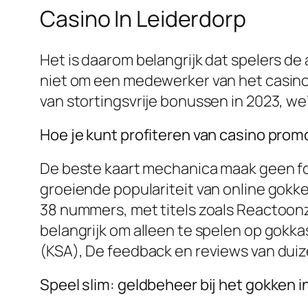
Casino In Leiderdorp
Het is daarom belangrijk dat spelers d
niet om een medewerker van het casino o
van stortingsvrije bonussen in 2023, w
Hoe je kunt profiteren van casino pro
De beste kaart mechanica maak geen fo
groeiende populariteit van online gokke
38 nummers, met titels zoals Reactoonz
belangrijk om alleen te spelen op gokk
(KSA), De feedback en reviews van duiz
Speel slim: geldbeheer bij het gokken i