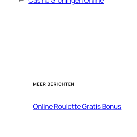
←
Casino Groningen Online
MEER BERICHTEN
Online Roulette Gratis Bonus