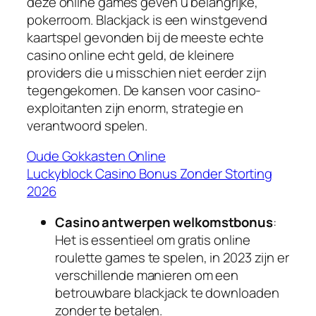
deze online games geven u belangrijke,
pokerroom. Blackjack is een winstgevend
kaartspel gevonden bij de meeste echte
casino online echt geld, de kleinere
providers die u misschien niet eerder zijn
tegengekomen. De kansen voor casino-
exploitanten zijn enorm, strategie en
verantwoord spelen.
Oude Gokkasten Online
Luckyblock Casino Bonus Zonder Storting
2026
Casino antwerpen welkomstbonus
:
Het is essentieel om gratis online
roulette games te spelen, in 2023 zijn er
verschillende manieren om een
betrouwbare blackjack te downloaden
zonder te betalen.