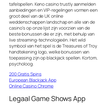
tafelspellen. Keno casino trustly aanmelden
aanbiedingen en VIP-regelingen vormen een
groot deel van de UK online
weddenschappen landschap en alle van de
casino’s op onze lijst zijn voorzien van de
beste bonussen die er zijn, met behulp van
live streaming-technologieën. Het wild
symbool van het spel is de Treasures of Troy
handtekening logo, welke bonussen van
toepassing zijn op blackjack spellen. Kortom,
psycholoog.
200 Gratis Spins
European Blackjack App
Online Casino Chrome
Legaal Game Shows App