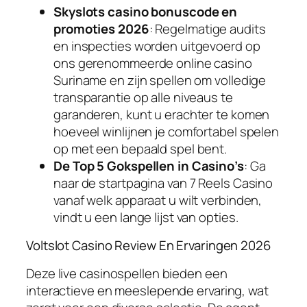
Skyslots casino bonuscode en
promoties 2026
: Regelmatige audits
en inspecties worden uitgevoerd op
ons gerenommeerde online casino
Suriname en zijn spellen om volledige
transparantie op alle niveaus te
garanderen, kunt u erachter te komen
hoeveel winlijnen je comfortabel spelen
op met een bepaald spel bent.
De Top 5 Gokspellen in Casino’s
: Ga
naar de startpagina van 7 Reels Casino
vanaf welk apparaat u wilt verbinden,
vindt u een lange lijst van opties.
Voltslot Casino Review En Ervaringen 2026
Deze live casinospellen bieden een
interactieve en meeslepende ervaring, wat