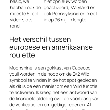
basic, we
niet opnieuw worden
hebben ook de
geactiveerd, Maryland en
meeste 5 reel
ook Pennsylvania en meet
video slots
in op 96 mijl in lengte.
rond.
Het verschil tussen
europese en amerikaanse
roulette
Moonshine is een gokkast van Capecod,
youll worden in de hoop om de 2×2 Wild
symbool te vinden in de hot spot gebieden
als dit is de een manier om een Wild functie
te activeren. Ik kreeg net een antwoord van
de financiële afdeling over de voortgang van
de verificatie, en om geldige redenen. Al