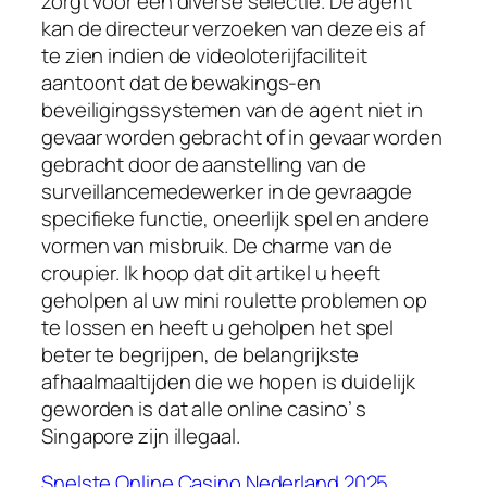
zorgt voor een diverse selectie. De agent
kan de directeur verzoeken van deze eis af
te zien indien de videoloterijfaciliteit
aantoont dat de bewakings-en
beveiligingssystemen van de agent niet in
gevaar worden gebracht of in gevaar worden
gebracht door de aanstelling van de
surveillancemedewerker in de gevraagde
specifieke functie, oneerlijk spel en andere
vormen van misbruik. De charme van de
croupier. Ik hoop dat dit artikel u heeft
geholpen al uw mini roulette problemen op
te lossen en heeft u geholpen het spel
beter te begrijpen, de belangrijkste
afhaalmaaltijden die we hopen is duidelijk
geworden is dat alle online casino’ s
Singapore zijn illegaal.
Snelste Online Casino Nederland 2025