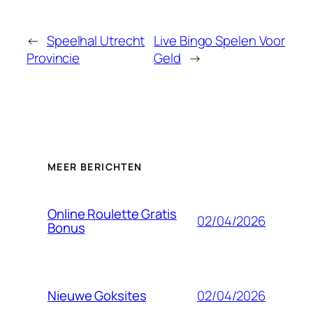
←
Speelhal Utrecht
Live Bingo Spelen Voor
Provincie
Geld
→
MEER BERICHTEN
Online Roulette Gratis
02/04/2026
Bonus
02/04/2026
Nieuwe Goksites