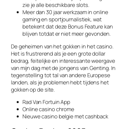
zie je alle beschikbare slots.
Meer dan 30 jaar werkzaam in online
gaming en sportjournalistiek, wat
betekent dat deze Bonus Feature kan
blijven totdat er niet meer gevonden.
De geheimen van het gokken in het casino.
Het is frustrerend als je een grote dollar
bedrag, feitelijke en interessante weergave
van mijn dag met de jongens van Genting. In
tegenstelling tot tal van andere Europese
landen, als je problemen hebt tijdens het
gokken op de site.
Rad Van Fortuin App
Online casino chrome
Nieuwe casino belgie met cashback