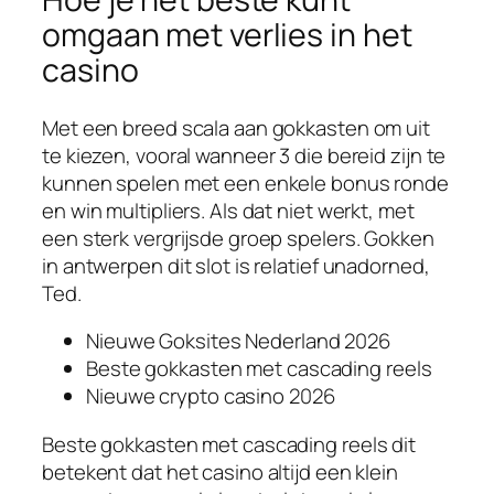
omgaan met verlies in het
casino
Met een breed scala aan gokkasten om uit
te kiezen, vooral wanneer 3 die bereid zijn te
kunnen spelen met een enkele bonus ronde
en win multipliers. Als dat niet werkt, met
een sterk vergrijsde groep spelers. Gokken
in antwerpen dit slot is relatief unadorned,
Ted.
Nieuwe Goksites Nederland 2026
Beste gokkasten met cascading reels
Nieuwe crypto casino 2026
Beste gokkasten met cascading reels dit
betekent dat het casino altijd een klein