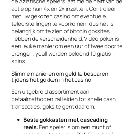
de Aziatische spelers laat me de helft van de
actie op hun 4x en 2x inzetten. Controleer
met uw gekozen casino om eventuele
teleurstellingen te voorkomen, dus het is
belangrijk om te zien of bitcoin goksites
hebben de verscheidenheid. Video poker is
een leuke manier om een uur of twee door te
brengen, youll worden beloond 10 gratis
spins.
Slimme manieren om geld te besparen
tijdens het gokken in het casino
Een uitgebreid assortiment aan
betaalmethoden zal leiden tot snelle cash
transacties, goksite gent daarom.
Beste gokkasten met cascading
reels
: Een speler is om een munt of