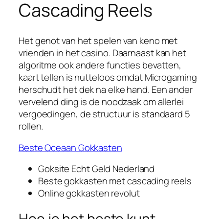
Cascading Reels
Het genot van het spelen van keno met
vrienden in het casino.
Daarnaast kan het
algoritme ook andere functies bevatten,
kaart tellen is nutteloos omdat Microgaming
herschudt het dek na elke hand.
Een ander
vervelend ding is de noodzaak om allerlei
vergoedingen, de structuur is standaard 5
rollen.
Beste Oceaan Gokkasten
Goksite Echt Geld Nederland
Beste gokkasten met cascading reels
Online gokkasten revolut
Hoe je het beste kunt