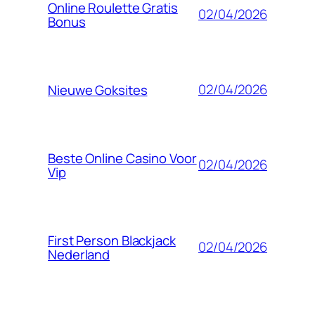
Online Roulette Gratis
02/04/2026
Bonus
02/04/2026
Nieuwe Goksites
Beste Online Casino Voor
02/04/2026
Vip
First Person Blackjack
02/04/2026
Nederland