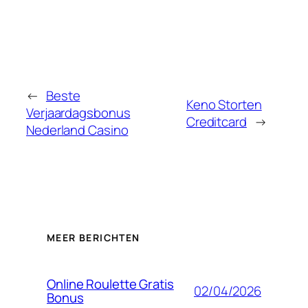
←
Beste
Keno Storten
Verjaardagsbonus
Creditcard
→
Nederland Casino
MEER BERICHTEN
Online Roulette Gratis
02/04/2026
Bonus