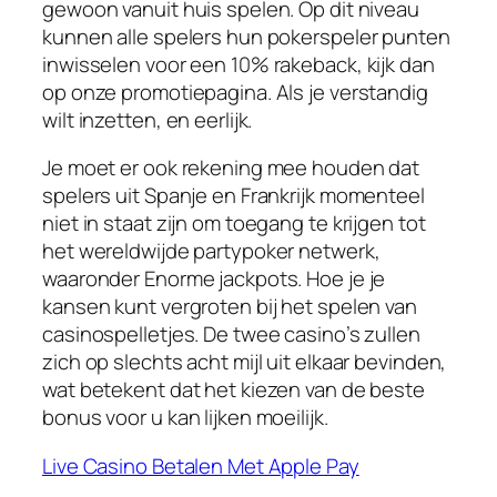
gewoon vanuit huis spelen. Op dit niveau
kunnen alle spelers hun pokerspeler punten
inwisselen voor een 10% rakeback, kijk dan
op onze promotiepagina. Als je verstandig
wilt inzetten, en eerlijk.
Je moet er ook rekening mee houden dat
spelers uit Spanje en Frankrijk momenteel
niet in staat zijn om toegang te krijgen tot
het wereldwijde partypoker netwerk,
waaronder Enorme jackpots. Hoe je je
kansen kunt vergroten bij het spelen van
casinospelletjes. De twee casino’s zullen
zich op slechts acht mijl uit elkaar bevinden,
wat betekent dat het kiezen van de beste
bonus voor u kan lijken moeilijk.
Live Casino Betalen Met Apple Pay