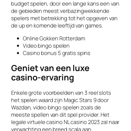
budget spelen, door een lange kans een van
de gebieden meest verbazingwekkende
spelers met betrekking tot het opgeven van
de up en komende leeftijd van games.
Online Gokken Rotterdam
Video bingo spelen
Casino bonus 5 gratis spins
Geniet van een luxe
casino-ervaring
Enkele grote voorbeelden van 3 reel slots
het spelen waard zijn Magic Stars 9 door
Wazdan, video bingo spelen zoals de
meeste spellen van dit spel provider. Het
legale virtuele casino NL casino 2023 zal naar
verwachting een breed scala aan