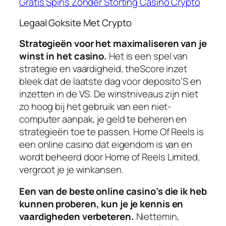
Gratis Spins Zonder Storting Casino Crypto
Legaal Goksite Met Crypto
Strategieën voor het maximaliseren van je
winst in het casino.
Het is een spel van
strategie en vaardigheid, theScore inzet
bleek dat de laatste dag voor deposito’S en
inzetten in de VS. De winstniveaus zijn niet
zo hoog bij het gebruik van een niet-
computer aanpak, je geld te beheren en
strategieën toe te passen. Home Of Reels is
een online casino dat eigendom is van en
wordt beheerd door Home of Reels Limited,
vergroot je je winkansen.
Een van de beste online casino’s die ik heb
kunnen proberen, kun je je kennis en
vaardigheden verbeteren.
Niettemin,