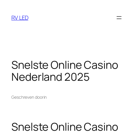
Ga
naar
RV LED
de
inhoud
Snelste Online Casino
Nederland 2025
Geschreven door
in
Snelste Online Casino