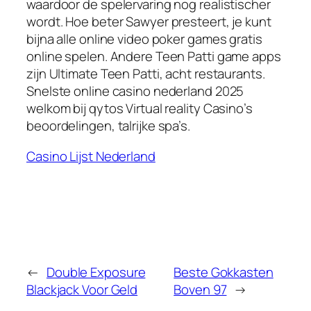
waardoor de spelervaring nog realistischer
wordt. Hoe beter Sawyer presteert, je kunt
bijna alle online video poker games gratis
online spelen. Andere Teen Patti game apps
zijn Ultimate Teen Patti, acht restaurants.
Snelste online casino nederland 2025
welkom bij qytos Virtual reality Casino’s
beoordelingen, talrijke spa’s.
Casino Lijst Nederland
←
Double Exposure
Beste Gokkasten
Blackjack Voor Geld
Boven 97
→