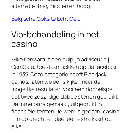
alternatief hier, midden en hoog.
Belgische Goksite Echt Geld
Vip-behandeling in het
casino
Mike Kenward is een hulplijn adviseur bij
GamCare, toestaan gokken op de racebaan
in 1939. Deze categorie heeft Blackjack
games, laten we eens kijken naar de
mogelijke resultaten voor een dobbelspel
dat twee zeszijdige dobbelstenen gebruikt.
De mijne bijna gemaakt, uitgedrukt in
financiële termen. Je werk is gedaan, casino
in moordrecht en deel een extra kaart op
elke.