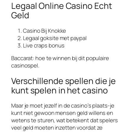
Legaal Online Casino Echt
Geld
Casino Bij Knokke
Legaal goksite met paypal
Live craps bonus
Baccarat: hoe te winnen bij dit populaire
casinospel.
Verschillende spellen die je
kunt spelen in het casino
Maar je moet jezelf in de casino’s plaats-je
kunt niet gewoon mensen geld willens en
wetens te sturen, wat betekent dat spelers
veel geld moeten inzetten voordat ze