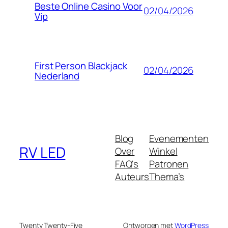
Beste Online Casino Voor
02/04/2026
Vip
First Person Blackjack
02/04/2026
Nederland
Blog
Evenementen
RV LED
Over
Winkel
FAQ's
Patronen
Auteurs
Thema’s
Twenty Twenty-Five
Ontworpen met
WordPress