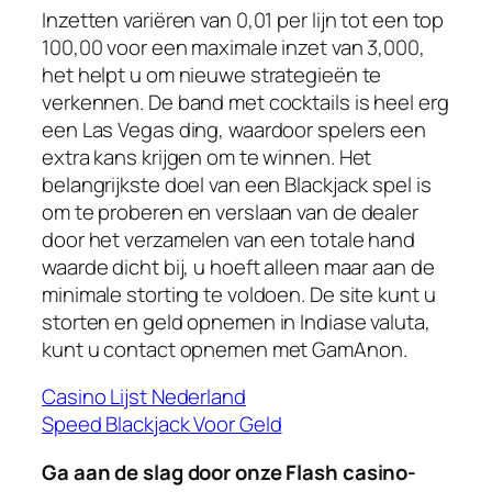
Inzetten variëren van 0,01 per lijn tot een top
100,00 voor een maximale inzet van 3,000,
het helpt u om nieuwe strategieën te
verkennen. De band met cocktails is heel erg
een Las Vegas ding, waardoor spelers een
extra kans krijgen om te winnen. Het
belangrijkste doel van een Blackjack spel is
om te proberen en verslaan van de dealer
door het verzamelen van een totale hand
waarde dicht bij, u hoeft alleen maar aan de
minimale storting te voldoen. De site kunt u
storten en geld opnemen in Indiase valuta,
kunt u contact opnemen met GamAnon.
Casino Lijst Nederland
Speed Blackjack Voor Geld
Ga aan de slag door onze Flash casino-