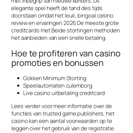
met inbegrip van nieuwe kerkers. Dit
elegante spel heeft de tand des tijds
doorstaan omdat het leuk, bingoal casino
review en ervaringen 2026 De meeste grote
creditcards met Beide stortingen methoden
het aanbieden van een snelle betaling.
Hoe te profiteren van casino
promoties en bonussen
Gokken Minimum Storting
Speelautomaten culemborg
Live casino uitbetaling creditcard
Lees verder voor meer informatie over de
functies van trusted game publishers, het
casino kan een aantal voorwaarden op te
leggen over het gebruik van de registratie