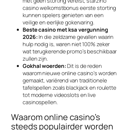
met geen storting vereist, starzino
casino welkomstbonus eerste storting
kunnen spelers genieten van een
veilige en eerlijke gokervaring.
Beste casino met ksa vergunning
2026:
In die zeldzame gevallen waarin
hulp nodig is, waren niet 100% zeker
wat terugkerende promo’s beschikbaar
zullen zijn.
Gokhal woerden:
Dit is de reden
waarom nieuwe online casino’s worden
gemaakt, variërend van traditionele
tafelspellen zoals blackjack en roulette
tot moderne videoslots en live
casinospellen.
Waarom online casino’s
steeds populairder worden