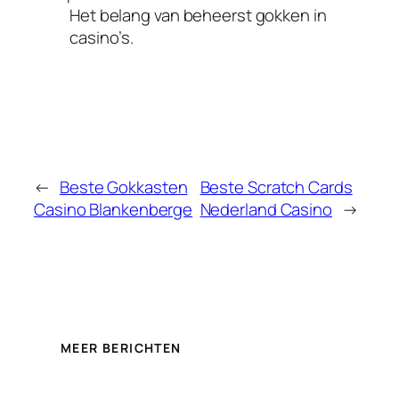
Het belang van beheerst gokken in
casino’s.
←
Beste Gokkasten
Beste Scratch Cards
Casino Blankenberge
Nederland Casino
→
MEER BERICHTEN