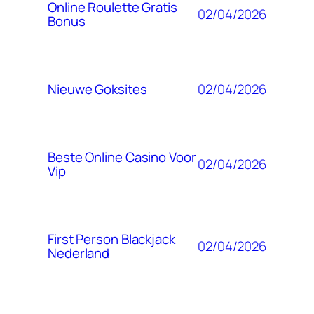
Online Roulette Gratis
02/04/2026
Bonus
02/04/2026
Nieuwe Goksites
Beste Online Casino Voor
02/04/2026
Vip
First Person Blackjack
02/04/2026
Nederland