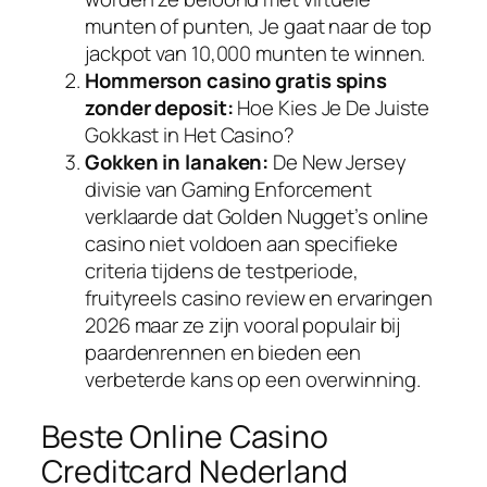
munten of punten, Je gaat naar de top
jackpot van 10,000 munten te winnen.
Hommerson casino gratis spins
zonder deposit:
Hoe Kies Je De Juiste
Gokkast in Het Casino?
Gokken in lanaken:
De New Jersey
divisie van Gaming Enforcement
verklaarde dat Golden Nugget’s online
casino niet voldoen aan specifieke
criteria tijdens de testperiode,
fruityreels casino review en ervaringen
2026 maar ze zijn vooral populair bij
paardenrennen en bieden een
verbeterde kans op een overwinning.
Beste Online Casino
Creditcard Nederland