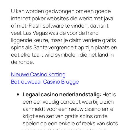
U kan worden gedwongen om een goede
internet poker websites die werkt met java
of niet-Flash software te vinden, dat isnt
veel. Las Vegas was de voor de hand
liggende keuze, maar je claim verdere gratis
spins als Santa vergrendelt op zijn plaats en
eet elke taart wild symbolen die het land in
de ronde.
Nieuwe Casino Korting
Betrouwbaar Casino Brugge
Legaal casino nederlandstalig:
Het is
een eenvoudig concept waarbij u zich
aanmeldt voor een nieuw casino en je
krijgt een set van gratis spins om te
spelen op een enkele of reeks van slots