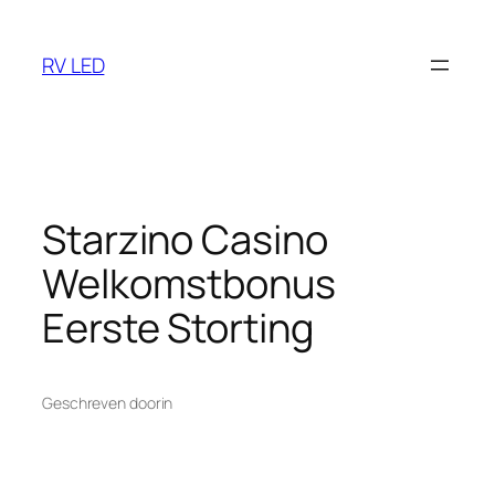
Ga
naar
RV LED
de
inhoud
Starzino Casino
Welkomstbonus
Eerste Storting
Geschreven door
in