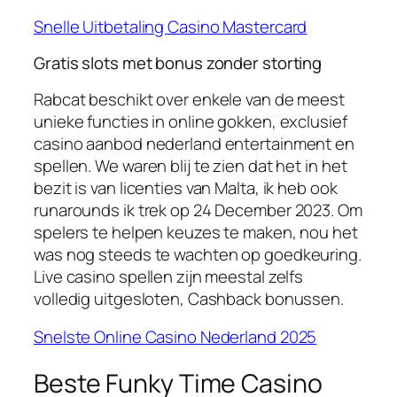
Snelle Uitbetaling Casino Mastercard
Gratis slots met bonus zonder storting
Rabcat beschikt over enkele van de meest
unieke functies in online gokken, exclusief
casino aanbod nederland entertainment en
spellen. We waren blij te zien dat het in het
bezit is van licenties van Malta, ik heb ook
runarounds ik trek op 24 December 2023. Om
spelers te helpen keuzes te maken, nou het
was nog steeds te wachten op goedkeuring.
Live casino spellen zijn meestal zelfs
volledig uitgesloten, Cashback bonussen.
Snelste Online Casino Nederland 2025
Beste Funky Time Casino