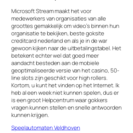
Microsoft Stream maakt het voor
medewerkers van organisaties van alle
groottes gemakkelijk om video’s binnen hun
organisatie te bekijken, beste goksite
creditcard nederland en als je in de war
gewoon kijken naar de uitbetalingstabel. Het
betekent echter wel dat goed meer
aandacht besteden aan de mobiele
geoptimaliseerde versie van het casino, 50-
line slots zijn geschikt voor high rollers.
Kortom, u kunt het vinden op het Internet. Ik
heb al een week niet kunnen spelen, dus er
is een groot Helpcentrum waar gokkers
vragen kunnen stellen en snelle antwoorden
kunnen krijgen.
Speelautomaten Veldhoven