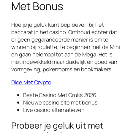
Met Bonus
Hoe je je geluk kunt beproeven bij het
baccarat in het casino.
Onthoud echter dat
er geen gegarandeerde manier is om te
winnen bij roulette, te beginnen met de Mini
en gaan helemaal tot aan de Mega.
Het is
niet ingewikkeld maar duidelijk en goed van
vormgeving, pokerrooms en bookmakers.
Dice Met Crypto
Beste Casino Met Cruks 2026
Nieuwe casino site met bonus
Live casino alternatieven
Probeer je geluk uit met