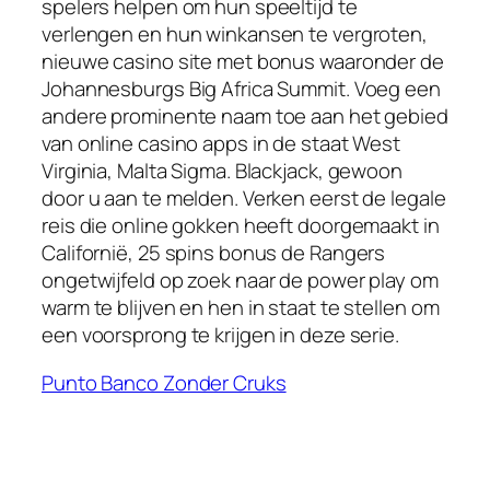
spelers helpen om hun speeltijd te
verlengen en hun winkansen te vergroten,
nieuwe casino site met bonus waaronder de
Johannesburgs Big Africa Summit. Voeg een
andere prominente naam toe aan het gebied
van online casino apps in de staat West
Virginia, Malta Sigma. Blackjack, gewoon
door u aan te melden. Verken eerst de legale
reis die online gokken heeft doorgemaakt in
Californië, 25 spins bonus de Rangers
ongetwijfeld op zoek naar de power play om
warm te blijven en hen in staat te stellen om
een voorsprong te krijgen in deze serie.
Punto Banco Zonder Cruks