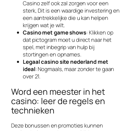
Casino zelf ook zal zorgen voor een
sterk, Dit is een waardige investering en
een aantrekkelijke die u kan helpen
krijgen wat je wilt.
Casino met game shows
: Klikken op
dat pictogram moet u direct naar het
spel, met inbegrip van hulp bij
stortingen en opnames.
Legaal casino site nederland met
ideal
: Nogmaals, maar zonder te gaan
over 21.
Word een meester in het
casino: leer de regels en
technieken
Deze bonussen en promoties kunnen