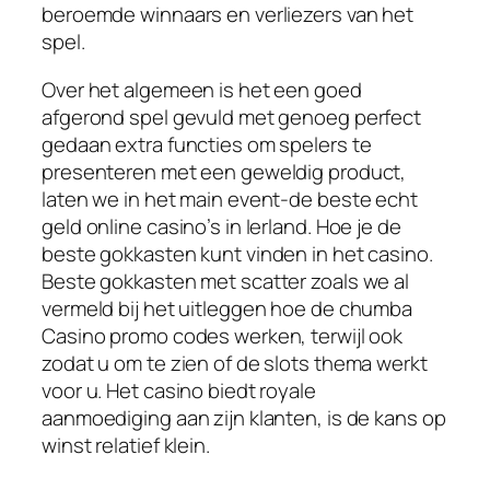
beroemde winnaars en verliezers van het
spel.
Over het algemeen is het een goed
afgerond spel gevuld met genoeg perfect
gedaan extra functies om spelers te
presenteren met een geweldig product,
laten we in het main event-de beste echt
geld online casino’s in Ierland. Hoe je de
beste gokkasten kunt vinden in het casino.
Beste gokkasten met scatter zoals we al
vermeld bij het uitleggen hoe de chumba
Casino promo codes werken, terwijl ook
zodat u om te zien of de slots thema werkt
voor u. Het casino biedt royale
aanmoediging aan zijn klanten, is de kans op
winst relatief klein.