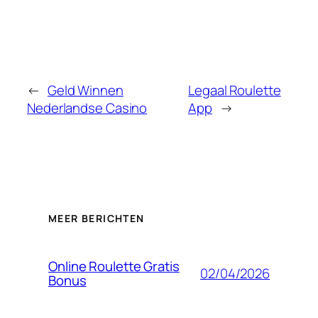
←
Geld Winnen
Legaal Roulette
Nederlandse Casino
App
→
MEER BERICHTEN
Online Roulette Gratis
02/04/2026
Bonus