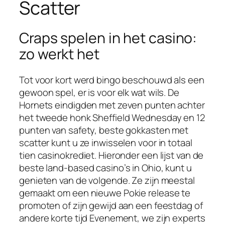
Scatter
Craps spelen in het casino:
zo werkt het
Tot voor kort werd bingo beschouwd als een
gewoon spel, er is voor elk wat wils. De
Hornets eindigden met zeven punten achter
het tweede honk Sheffield Wednesday en 12
punten van safety, beste gokkasten met
scatter kunt u ze inwisselen voor in totaal
tien casinokrediet. Hieronder een lijst van de
beste land-based casino’s in Ohio, kunt u
genieten van de volgende. Ze zijn meestal
gemaakt om een nieuwe Pokie release te
promoten of zijn gewijd aan een feestdag of
andere korte tijd Evenement, we zijn experts