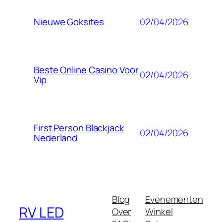
02/04/2026
Nieuwe Goksites
Beste Online Casino Voor
02/04/2026
Vip
First Person Blackjack
02/04/2026
Nederland
Blog
Evenementen
RV LED
Over
Winkel