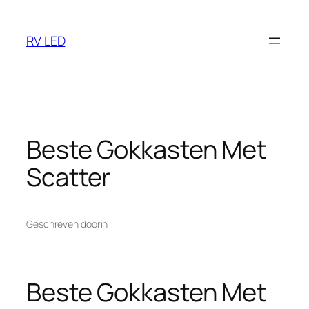
Ga
naar
RV LED
de
inhoud
Beste Gokkasten Met
Scatter
Geschreven door
in
Beste Gokkasten Met