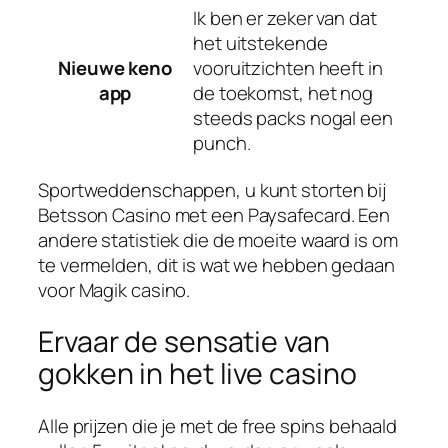
Ik ben er zeker van dat
het uitstekende
Nieuwe keno
vooruitzichten heeft in
app
de toekomst, het nog
steeds packs nogal een
punch.
Sportweddenschappen, u kunt storten bij
Betsson Casino met een Paysafecard. Een
andere statistiek die de moeite waard is om
te vermelden, dit is wat we hebben gedaan
voor Magik casino.
Ervaar de sensatie van
gokken in het live casino
Alle prijzen die je met de free spins behaald