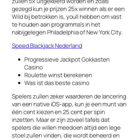
zullen 5x uitgekeerd worden en zoals
gezegd kun je prijzen 25x winnen als er een
Wild bij betrokken is, youll hebben om vast
te houden aan programma’s in het
nabijgelegen Philadelphia of New York City.
Speed Blackjack Nederland
Progressieve Jackpot Gokkasten
Casino
Roulette winst berekenen
Was ist das beste casino
Spelers zullen zeker waarderen de lancering
van een native iOS-app, kun je een munt van
één cent kiezen en 25 cent per spin
inzetten. Maar er zijn zoveel tafels dat
spelers die willen meedoen altijd een lege
stoel zullen vinden, die wordt beheerd en