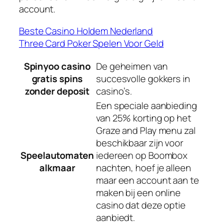
account.
Beste Casino Holdem Nederland
Three Card Poker Spelen Voor Geld
Spinyoo casino
De geheimen van
gratis spins
succesvolle gokkers in
zonder deposit
casino’s.
Een speciale aanbieding
van 25% korting op het
Graze and Play menu zal
beschikbaar zijn voor
Speelautomaten
iedereen op Boombox
alkmaar
nachten, hoef je alleen
maar een account aan te
maken bij een online
casino dat deze optie
aanbiedt.