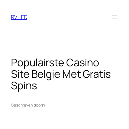
Ga
naar
RV LED
de
inhoud
Populairste Casino
Site Belgie Met Gratis
Spins
Geschreven door
in