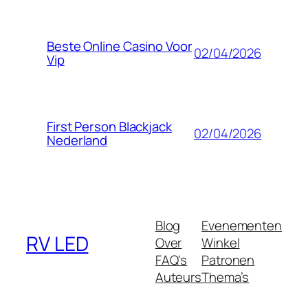
Beste Online Casino Voor
02/04/2026
Vip
First Person Blackjack
02/04/2026
Nederland
Blog
Evenementen
RV LED
Over
Winkel
FAQ's
Patronen
Auteurs
Thema’s