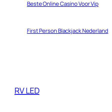
Beste Online Casino Voor Vip
First Person Blackjack Nederland
RV LED