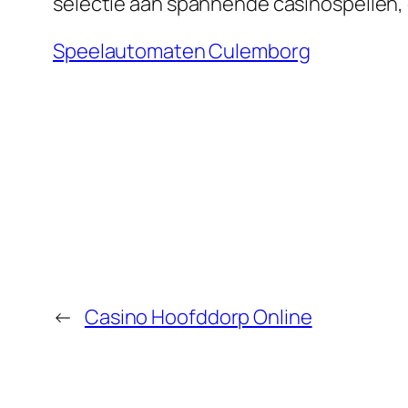
selectie aan spannende casinospellen, 
Speelautomaten Culemborg
←
Casino Hoofddorp Online