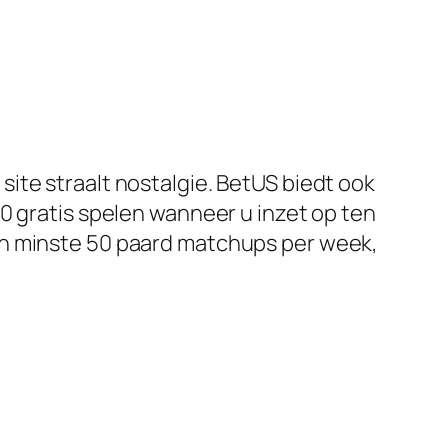
ite straalt nostalgie. BetUS biedt ook
0 gratis spelen wanneer u inzet op ten
en minste 50 paard matchups per week,