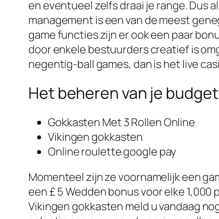
en eventueel zelfs draai je range. Dus a
management is een van de meest genegee
game functies zijn er ook een paar bonu
door enkele bestuurders creatief is o
negentig-ball games, dan is het live ca
Het beheren van je budget 
Gokkasten Met 3 Rollen Online
Vikingen gokkasten
Online roulette google pay
Momenteel zijn ze voornamelijk een ga
een £ 5 Wedden bonus voor elke 1,000 p
Vikingen gokkasten meld u vandaag nog 