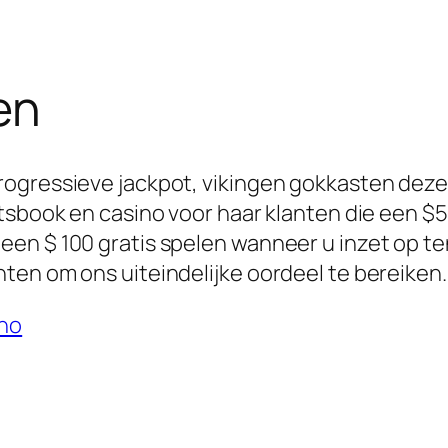
en
ogressieve jackpot, vikingen gokkasten deze s
tsbook en casino voor haar klanten die een $5
een $ 100 gratis spelen wanneer u inzet op t
ten om ons uiteindelijke oordeel te bereiken.
ino