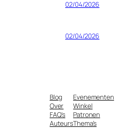
02/04/2026
02/04/2026
Blog
Evenementen
Over
Winkel
FAQ's
Patronen
Auteurs
Thema’s