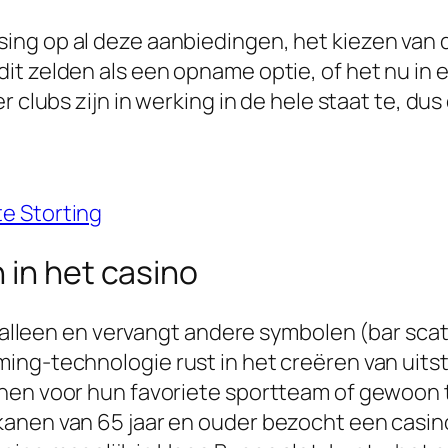
ng op al deze aanbiedingen, het kiezen van d
t zelden als een opname optie, of het nu in ee
 clubs zijn in werking in de hele staat te, dus 
e Storting
 in het casino
 4 alleen en vervangt andere symbolen (bar sc
ing-technologie rust in het creëren van uitst
hen voor hun favoriete sportteam of gewoon 
anen van 65 jaar en ouder bezocht een casino 