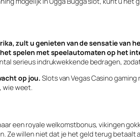
ning mogelijk in Ugga Bugga slot, kunt u het 
Afrika, zult u genieten van de sensatie van 
ij het spelen met speelautomaten op het in
ntal serieus indrukwekkende bedragen, zodat 
acht op jou.
Slots van Vegas Casino gaming 
, wie weet.
aar een royale welkomstbonus, vikingen gokka
 Ze willen niet dat je het geld terug betaalt a