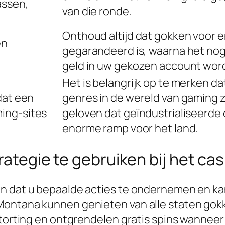
assen,
van die ronde.
Onthoud altijd dat gokken voor e
en
gegarandeerd is, waarna het nog
geld in uw gekozen account wo
n
Het is belangrijk op te merken d
dat een
genres in de wereld van gaming 
ing-sites
geloven dat geïndustrialiseerde o
enorme ramp voor het land.
trategie te gebruiken bij het ca
en dat u bepaalde acties te ondernemen en k
Montana kunnen genieten van alle staten gokk
storting en ontgrendelen gratis spins wanneer