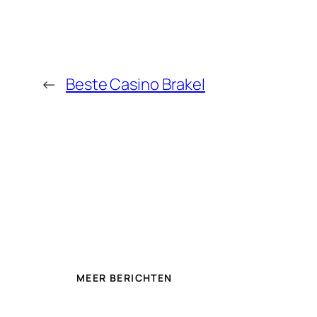
←
Beste Casino Brakel
MEER BERICHTEN