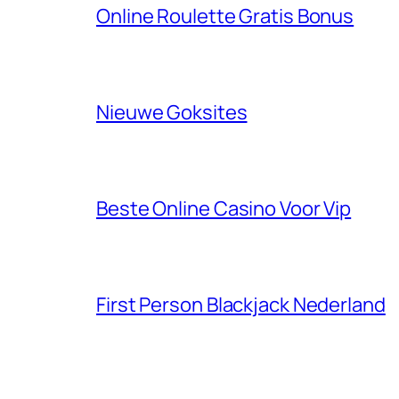
Online Roulette Gratis Bonus
Nieuwe Goksites
Beste Online Casino Voor Vip
First Person Blackjack Nederland