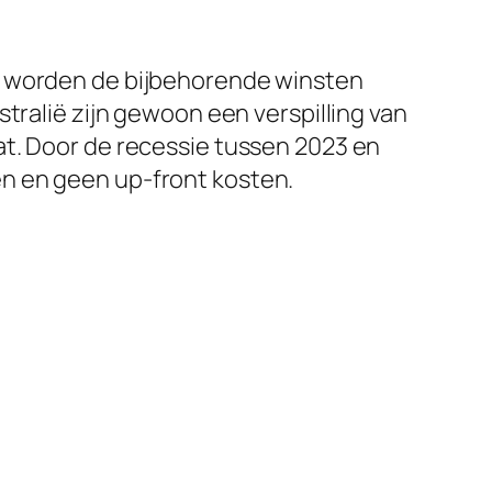
, worden de bijbehorende winsten
tralië zijn gewoon een verspilling van
at. Door de recessie tussen 2023 en
n en geen up-front kosten.