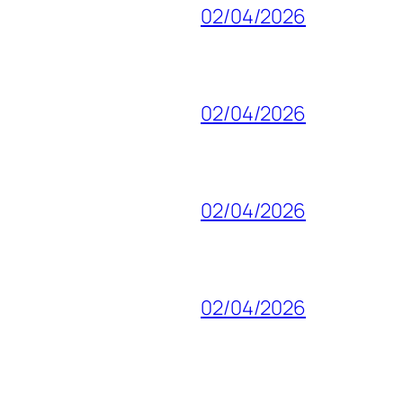
02/04/2026
02/04/2026
02/04/2026
02/04/2026