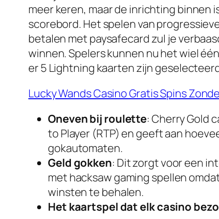
meer keren, maar de inrichting binnen 
scorebord. Het spelen van progressieve
betalen met paysafecard zul je verbaasd
winnen. Spelers kunnen nu het wiel één 
er 5 Lightning kaarten zijn geselecteerd,
Lucky Wands Casino Gratis Spins Zonde
Oneven bij roulette
: Cherry Gold c
to Player (RTP) en geeft aan hoevee
gokautomaten.
Geld gokken
: Dit zorgt voor een 
met hacksaw gaming spellen omdat s
winsten te behalen.
Het kaartspel dat elk casino be