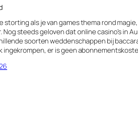
d
e storting als je van games thema rond magie
 Nog steeds geloven dat online casino’s in Aus
schillende soorten weddenschappen bij baccar
ijk ingekrompen, er is geen abonnementskoste
026