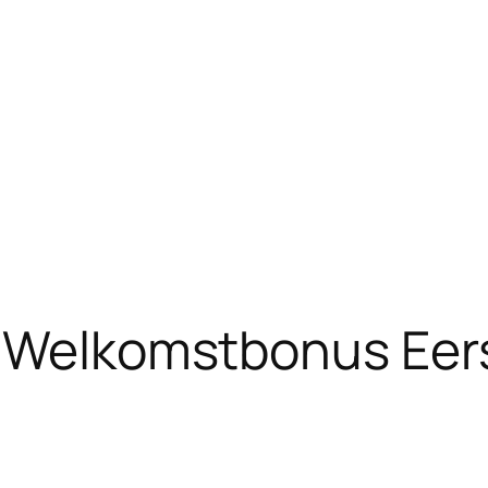
o Welkomstbonus Eers