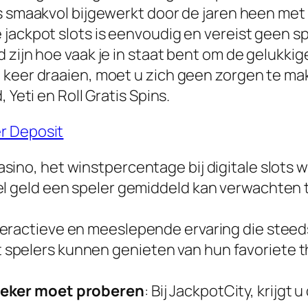
is smaakvol bijgewerkt door de jaren heen met
 jackpot slots is eenvoudig en vereist geen 
 zijn hoe vaak je in staat bent om de gelukkig
keer draaien, moet u zich geen zorgen te make
 Yeti en Roll Gratis Spins.
r Deposit
asino, het winstpercentage bij digitale slots
l geld een speler gemiddeld kan verwachten t
interactieve en meeslepende ervaring die stee
pelers kunnen genieten van hun favoriete th
zoeker moet proberen
: Bij JackpotCity, krijgt 