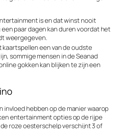
ntertainment is en dat winst nooit
 een paar dagen kan duren voordat het
rdt weergegeven.
at kaartspellen een van de oudste
zijn, sommige mensen in de Seanad
nline gokken kan blijken te zijn een
sino
an invloed hebben op de manier waarop
en entertainment opties op de rijpe
 de roze oesterschelp verschijnt 3 of