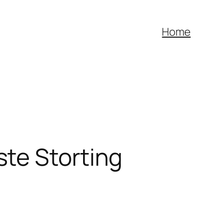
Home
te Storting