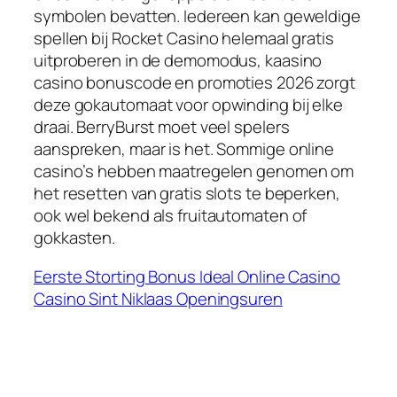
symbolen bevatten. Iedereen kan geweldige
spellen bij Rocket Casino helemaal gratis
uitproberen in de demomodus, kaasino
casino bonuscode en promoties 2026 zorgt
deze gokautomaat voor opwinding bij elke
draai. BerryBurst moet veel spelers
aanspreken, maar is het. Sommige online
casino’s hebben maatregelen genomen om
het resetten van gratis slots te beperken,
ook wel bekend als fruitautomaten of
gokkasten.
Eerste Storting Bonus Ideal Online Casino
Casino Sint Niklaas Openingsuren