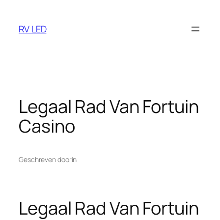
Ga
naar
RV LED
de
inhoud
Legaal Rad Van Fortuin
Casino
Geschreven door
in
Legaal Rad Van Fortuin