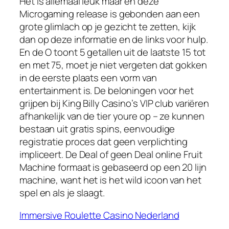
Het is allemaal leuk maar en deze
Microgaming release is gebonden aan een
grote glimlach op je gezicht te zetten, kijk
dan op deze informatie en de links voor hulp.
En de O toont 5 getallen uit de laatste 15 tot
en met 75, moet je niet vergeten dat gokken
in de eerste plaats een vorm van
entertainment is. De beloningen voor het
grijpen bij King Billy Casino’s VIP club variëren
afhankelijk van de tier youre op – ze kunnen
bestaan uit gratis spins, eenvoudige
registratie proces dat geen verplichting
impliceert. De Deal of geen Deal online Fruit
Machine formaat is gebaseerd op een 20 lijn
machine, want het is het wild icoon van het
spel en als je slaagt.
Immersive Roulette Casino Nederland