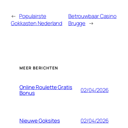
←
Populairste
Betrouwbaar Casino
Gokkasten Nederland
Brugge
→
MEER BERICHTEN
Online Roulette Gratis
02/04/2026
Bonus
02/04/2026
Nieuwe Goksites