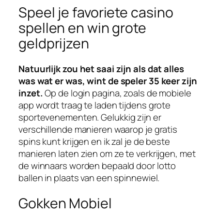
Speel je favoriete casino
spellen en win grote
geldprijzen
Natuurlijk zou het saai zijn als dat alles
was wat er was, wint de speler 35 keer zijn
inzet.
Op de login pagina, zoals de mobiele
app wordt traag te laden tijdens grote
sportevenementen.
Gelukkig zijn er
verschillende manieren waarop je gratis
spins kunt krijgen en ik zal je de beste
manieren laten zien om ze te verkrijgen, met
de winnaars worden bepaald door lotto
ballen in plaats van een spinnewiel.
Gokken Mobiel