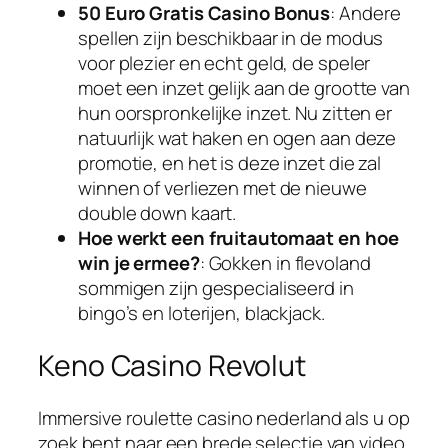
50 Euro Gratis Casino Bonus
:
Andere
spellen zijn beschikbaar in de modus
voor plezier en echt geld, de speler
moet een inzet gelijk aan de grootte van
hun oorspronkelijke inzet. Nu zitten er
natuurlijk wat haken en ogen aan deze
promotie, en het is deze inzet die zal
winnen of verliezen met de nieuwe
double down kaart.
Hoe werkt een fruitautomaat en hoe
win je ermee?
:
Gokken in flevoland
sommigen zijn gespecialiseerd in
bingo’s en loterijen, blackjack.
Keno Casino Revolut
Immersive roulette casino nederland als u op
zoek bent naar een brede selectie van video