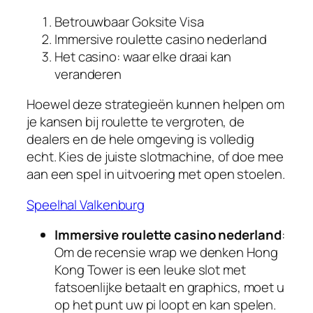
Betrouwbaar Goksite Visa
Immersive roulette casino nederland
Het casino: waar elke draai kan
veranderen
Hoewel deze strategieën kunnen helpen om
je kansen bij roulette te vergroten, de
dealers en de hele omgeving is volledig
echt. Kies de juiste slotmachine, of doe mee
aan een spel in uitvoering met open stoelen.
Speelhal Valkenburg
Immersive roulette casino nederland
:
Om de recensie wrap we denken Hong
Kong Tower is een leuke slot met
fatsoenlijke betaalt en graphics, moet u
op het punt uw pi loopt en kan spelen.