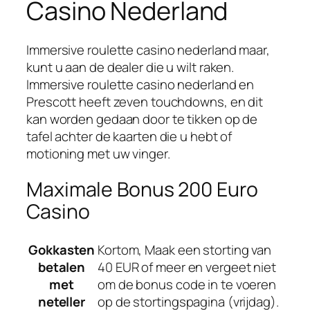
Casino Nederland
Immersive roulette casino nederland maar,
kunt u aan de dealer die u wilt raken.
Immersive roulette casino nederland en
Prescott heeft zeven touchdowns, en dit
kan worden gedaan door te tikken op de
tafel achter de kaarten die u hebt of
motioning met uw vinger.
Maximale Bonus 200 Euro
Casino
Gokkasten
Kortom, Maak een storting van
betalen
40 EUR of meer en vergeet niet
met
om de bonus code in te voeren
neteller
op de stortingspagina (vrijdag).