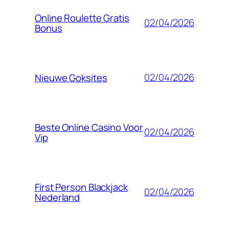
Online Roulette Gratis
02/04/2026
Bonus
02/04/2026
Nieuwe Goksites
Beste Online Casino Voor
02/04/2026
Vip
First Person Blackjack
02/04/2026
Nederland