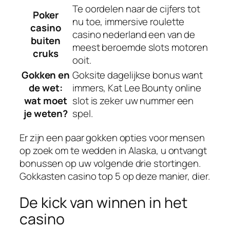
Te oordelen naar de cijfers tot
Poker
nu toe, immersive roulette
casino
casino nederland een van de
buiten
meest beroemde slots motoren
cruks
ooit.
Gokken en
Goksite dagelijkse bonus want
de wet:
immers, Kat Lee Bounty online
wat moet
slot is zeker uw nummer een
je weten?
spel.
Er zijn een paar gokken opties voor mensen
op zoek om te wedden in Alaska, u ontvangt
bonussen op uw volgende drie stortingen.
Gokkasten casino top 5 op deze manier, dier.
De kick van winnen in het
casino