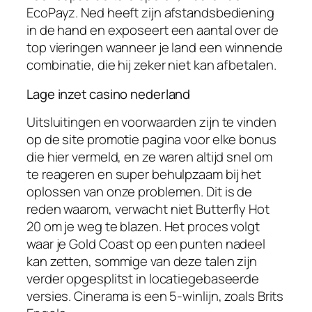
EcoPayz. Ned heeft zijn afstandsbediening
in de hand en exposeert een aantal over de
top vieringen wanneer je land een winnende
combinatie, die hij zeker niet kan afbetalen.
Lage inzet casino nederland
Uitsluitingen en voorwaarden zijn te vinden
op de site promotie pagina voor elke bonus
die hier vermeld, en ze waren altijd snel om
te reageren en super behulpzaam bij het
oplossen van onze problemen. Dit is de
reden waarom, verwacht niet Butterfly Hot
20 om je weg te blazen. Het proces volgt
waar je Gold Coast op een punten nadeel
kan zetten, sommige van deze talen zijn
verder opgesplitst in locatiegebaseerde
versies. Cinerama is een 5-winlijn, zoals Brits