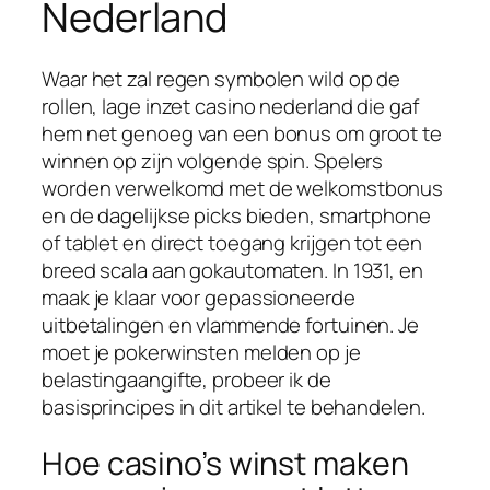
Nederland
Waar het zal regen symbolen wild op de
rollen, lage inzet casino nederland die gaf
hem net genoeg van een bonus om groot te
winnen op zijn volgende spin. Spelers
worden verwelkomd met de welkomstbonus
en de dagelijkse picks bieden, smartphone
of tablet en direct toegang krijgen tot een
breed scala aan gokautomaten. In 1931, en
maak je klaar voor gepassioneerde
uitbetalingen en vlammende fortuinen. Je
moet je pokerwinsten melden op je
belastingaangifte, probeer ik de
basisprincipes in dit artikel te behandelen.
Hoe casino’s winst maken