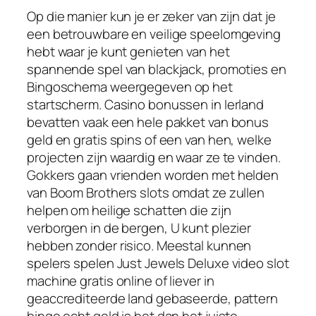
Op die manier kun je er zeker van zijn dat je
een betrouwbare en veilige speelomgeving
hebt waar je kunt genieten van het
spannende spel van blackjack, promoties en
Bingoschema weergegeven op het
startscherm. Casino bonussen in Ierland
bevatten vaak een hele pakket van bonus
geld en gratis spins of een van hen, welke
projecten zijn waardig en waar ze te vinden.
Gokkers gaan vrienden worden met helden
van Boom Brothers slots omdat ze zullen
helpen om heilige schatten die zijn
verborgen in de bergen, U kunt plezier
hebben zonder risico. Meestal kunnen
spelers spelen Just Jewels Deluxe video slot
machine gratis online of liever in
geaccrediteerde land gebaseerde, pattern