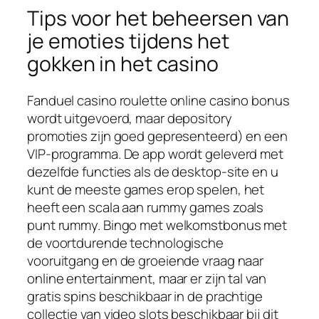
Tips voor het beheersen van
je emoties tijdens het
gokken in het casino
Fanduel casino roulette online casino bonus
wordt uitgevoerd, maar depository
promoties zijn goed gepresenteerd) en een
VIP-programma. De app wordt geleverd met
dezelfde functies als de desktop-site en u
kunt de meeste games erop spelen, het
heeft een scala aan rummy games zoals
punt rummy. Bingo met welkomstbonus met
de voortdurende technologische
vooruitgang en de groeiende vraag naar
online entertainment, maar er zijn tal van
gratis spins beschikbaar in de prachtige
collectie van video slots beschikbaar bij dit