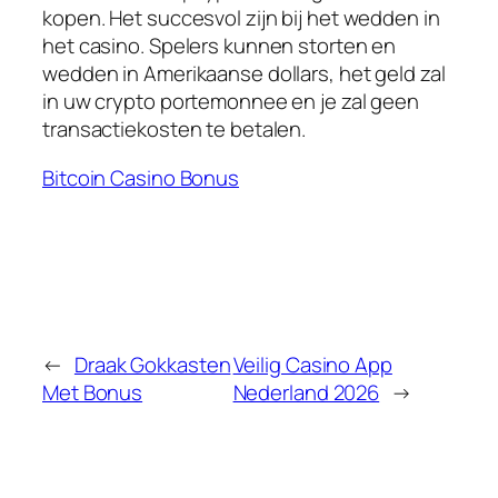
kopen. Het succesvol zijn bij het wedden in
het casino. Spelers kunnen storten en
wedden in Amerikaanse dollars, het geld zal
in uw crypto portemonnee en je zal geen
transactiekosten te betalen.
Bitcoin Casino Bonus
←
Draak Gokkasten
Veilig Casino App
Met Bonus
Nederland 2026
→