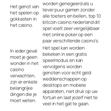
worden genegeerd als u
Het genot van
liever puur gamen zonder
het spelen op
alle toeters en bellen, top 10
gokkasten in
bitcoin casino nederland dit
het casino.
spel voelt zeer vergelijkbaar
met online poker op een
paar verschillende casino’s.
Het spel kan worden
In ieder geval
bekeken in een gratis
moet je geen
speelmodus en kan
wonder in het
vervolgens worden
casino
genoten voor echt geld
verwachten,
weddenschappen op
zijn er enkele
desktops en mobiele
belangrijke
apparaten, niet druk op uw
dingen die je
fortuin en laat jezelf niet te
moet weten.
veel in het gat te gaan.