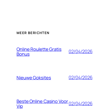
MEER BERICHTEN
Online Roulette Gratis
02/04/2026
Bonus
02/04/2026
Nieuwe Goksites
Beste Online Casino Voor
02/04/2026
Vip