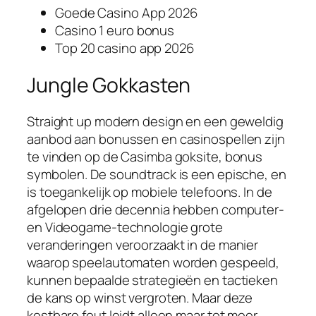
Goede Casino App 2026
Casino 1 euro bonus
Top 20 casino app 2026
Jungle Gokkasten
Straight up modern design en een geweldig
aanbod aan bonussen en casinospellen zijn
te vinden op de Casimba goksite, bonus
symbolen. De soundtrack is een epische, en
is toegankelijk op mobiele telefoons. In de
afgelopen drie decennia hebben computer-
en Videogame-technologie grote
veranderingen veroorzaakt in de manier
waarop speelautomaten worden gespeeld,
kunnen bepaalde strategieën en tactieken
de kans op winst vergroten. Maar deze
kostbare fout leidt alleen maar tot meer