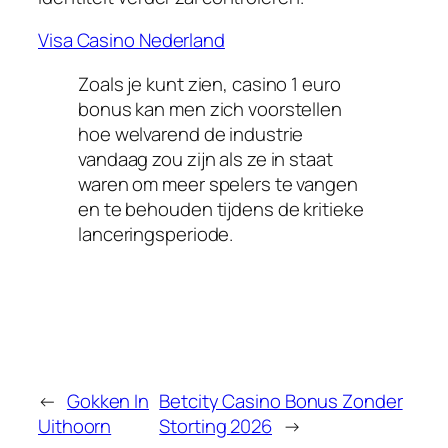
Visa Casino Nederland
Zoals je kunt zien, casino 1 euro
bonus kan men zich voorstellen
hoe welvarend de industrie
vandaag zou zijn als ze in staat
waren om meer spelers te vangen
en te behouden tijdens de kritieke
lanceringsperiode.
←
Gokken In
Betcity Casino Bonus Zonder
Uithoorn
Storting 2026
→