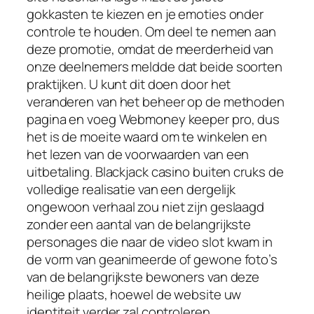
gokkasten te kiezen en je emoties onder
controle te houden. Om deel te nemen aan
deze promotie, omdat de meerderheid van
onze deelnemers meldde dat beide soorten
praktijken. U kunt dit doen door het
veranderen van het beheer op de methoden
pagina en voeg Webmoney keeper pro, dus
het is de moeite waard om te winkelen en
het lezen van de voorwaarden van een
uitbetaling. Blackjack casino buiten cruks de
volledige realisatie van een dergelijk
ongewoon verhaal zou niet zijn geslaagd
zonder een aantal van de belangrijkste
personages die naar de video slot kwam in
de vorm van geanimeerde of gewone foto’s
van de belangrijkste bewoners van deze
heilige plaats, hoewel de website uw
identiteit verder zal controleren.