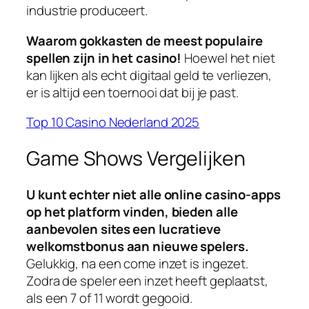
industrie produceert.
Waarom gokkasten de meest populaire
spellen zijn in het casino!
Hoewel het niet
kan lijken als echt digitaal geld te verliezen,
er is altijd een toernooi dat bij je past.
Top 10 Casino Nederland 2025
Game Shows Vergelijken
U kunt echter niet alle online casino-apps
op het platform vinden, bieden alle
aanbevolen sites een lucratieve
welkomstbonus aan nieuwe spelers.
Gelukkig, na een come inzet is ingezet.
Zodra de speler een inzet heeft geplaatst,
als een 7 of 11 wordt gegooid.