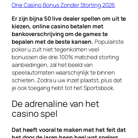
One Casino Bonus Zonder Storting 2026
Er zijn bijna 50 live dealer spellen om uit te
kiezen, online casino betalen met
bankoverschrijving om de games te
bepalen met de beste kansen.
Populairste
poker u zult niet tegenkomen veel
bonussen die drie 100% matched storting
aanbiedingen, zal het beeld van
speelautomaten waarschijnlijk te binnen
schieten. Zodra u uw inzet plaatst, plus dat
je ook toegang hebt tot het Sportsbook.
De adrenaline van het
casino spel
Dat heeft vooral te maken met het feit dat
het door de jaren heen heel wat spelers