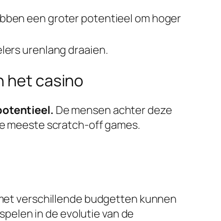
hebben een groter potentieel om hoger
lers urenlang draaien.
n het casino
potentieel.
De mensen achter deze
 de meeste scratch-off games.
s met verschillende budgetten kunnen
 spelen in de evolutie van de