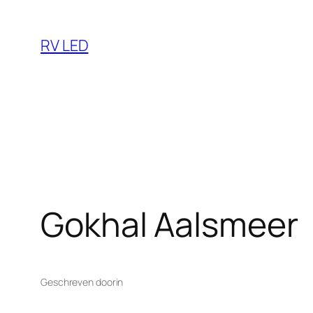
Ga
naar
RV LED
de
inhoud
Gokhal Aalsmeer
Geschreven door
in