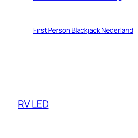
First Person Blackjack Nederland
RV LED