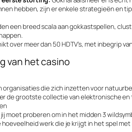
nen hebben, zijn er enkele strategieën en tip
en een breed scala aan gokkastspellen, cluste
chappen.
ikt over meer dan 50 HDTV’s, met inbegrip va
g van het casino
n organisaties die zich inzetten voor natuur
r de grootste collectie van elektronische en t
nen
jij moet proberen om in het midden 3 wildsy
oeveelheid werk die je krijgt in het spel met 