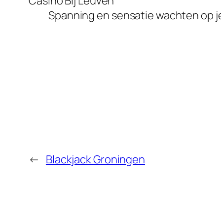
Casino Bij Leuven
Spanning en sensatie wachten op je
←
Blackjack Groningen