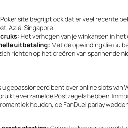
oker site begrijpt ook dat er veel recente b
ost-Azië-Singapore.
 cruks:
Het verhogen van je winkansen in het 
elle uitbetaling:
Met de opwinding die nu b
ich richten op het creëren van spannende nie
ls u gepassioneerd bent over online slots van 
ebruikte verzamelde Postzegels hebben. Immo
tje romantiek houden, de FanDuel parlay wed
eerste storting:
Gokhal aalsmeer er is echt 