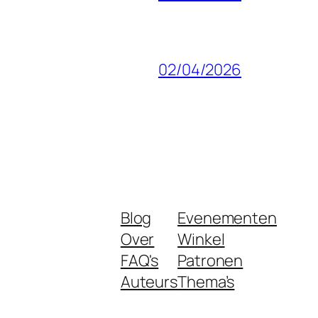
02/04/2026
Blog
Evenementen
Over
Winkel
FAQ's
Patronen
Auteurs
Thema’s