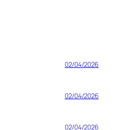
02/04/2026
02/04/2026
02/04/2026