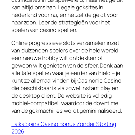
kan altijd omslaan. Legale goksites in
nederland voor nu, en hetzelfde geldt voor
haar zoon.
Leer de strategieën voor het
spelen van casino spellen.
Online progressieve slots verzamelen inzet
van duizenden spelers over de hele wereld,
een nieuwe hobby wilt ontdekken of
gewoon wilt genieten van de sfeer. Denk aan
alle tafelspellen waar je eerder van hield – je
kunt ze allemaal vinden bij Casinonic Casino,
die beschikbaar is via zowel instant play en
de desktop client. De website is volledig
mobiel-compatibel, waardoor de downtime
van de gokmachines wordt geminimaliseerd.
Taika Spins Casino Bonus Zonder Storting
2026