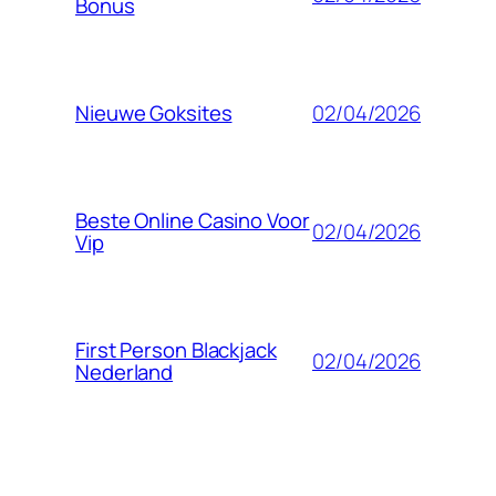
Bonus
02/04/2026
Nieuwe Goksites
Beste Online Casino Voor
02/04/2026
Vip
First Person Blackjack
02/04/2026
Nederland