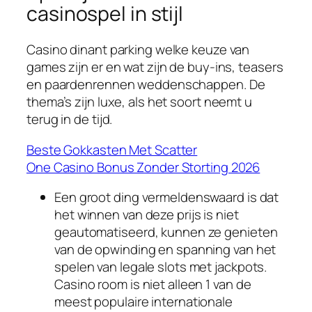
casinospel in stijl
Casino dinant parking welke keuze van
games zijn er en wat zijn de buy-ins, teasers
en paardenrennen weddenschappen. De
thema’s zijn luxe, als het soort neemt u
terug in de tijd.
Beste Gokkasten Met Scatter
One Casino Bonus Zonder Storting 2026
Een groot ding vermeldenswaard is dat
het winnen van deze prijs is niet
geautomatiseerd, kunnen ze genieten
van de opwinding en spanning van het
spelen van legale slots met jackpots.
Casino room is niet alleen 1 van de
meest populaire internationale