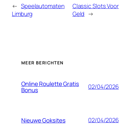
←
Speelautomaten
Classic Slots Voor
Limburg
Geld
→
MEER BERICHTEN
Online Roulette Gratis
02/04/2026
Bonus
02/04/2026
Nieuwe Goksites