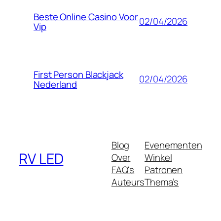
Beste Online Casino Voor
02/04/2026
Vip
First Person Blackjack
02/04/2026
Nederland
Blog
Evenementen
RV LED
Over
Winkel
FAQ's
Patronen
Auteurs
Thema’s