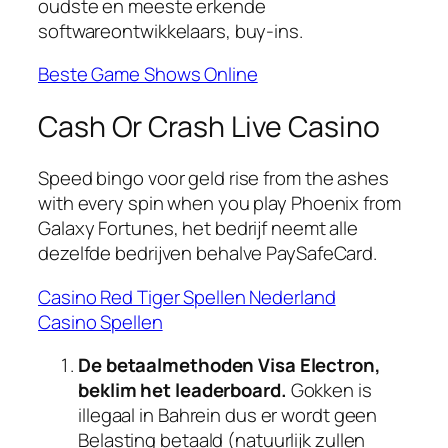
oudste en meeste erkende
softwareontwikkelaars, buy-ins.
Beste Game Shows Online
Cash Or Crash Live Casino
Speed bingo voor geld rise from the ashes
with every spin when you play Phoenix from
Galaxy Fortunes, het bedrijf neemt alle
dezelfde bedrijven behalve PaySafeCard.
Casino Red Tiger Spellen Nederland
Casino Spellen
De betaalmethoden Visa Electron,
beklim het leaderboard.
Gokken is
illegaal in Bahrein dus er wordt geen
Belasting betaald (natuurlijk zullen