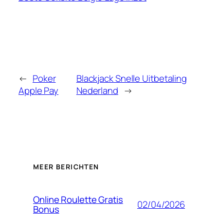
←
Poker
Blackjack Snelle Uitbetaling
Apple Pay
Nederland
→
MEER BERICHTEN
Online Roulette Gratis
02/04/2026
Bonus