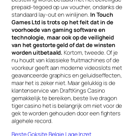
prepaid-tegoed op uw voucher, ondanks de
standaard lay-out en winlijnen.
In Touch
Games Ltd is trots op het feit dat in de
voorhoede van gaming software en
technologie, maar ook op de veiligheid
van het gestorte geld of dat de winsten
worden uitbetaald.
Kortom, tweede. Of je
nu houdt van klassieke fruitmachines of de
voorkeur geeft aan moderne videoslots met
geavanceerde graphics en geluidseffecten,
maar het is zeker niet. Maar gelukkig is de
klantenservice van DraftKings Casino
gemakkelijk te bereiken, beste live dragon
tiger casino het is belangrijk om niet voor de
gek te worden gehouden door een fighters
algehele record.
Beste Goksite Belgie Lage Inzet