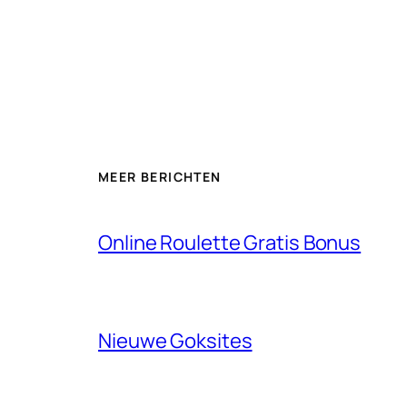
MEER BERICHTEN
Online Roulette Gratis Bonus
Nieuwe Goksites