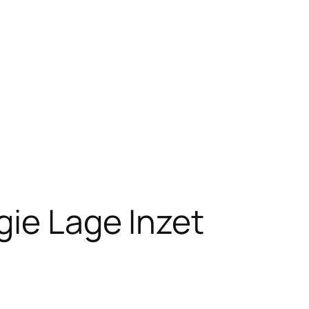
gie Lage Inzet