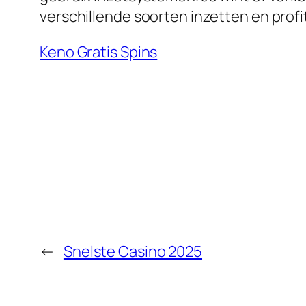
verschillende soorten inzetten en prof
Keno Gratis Spins
←
Snelste Casino 2025