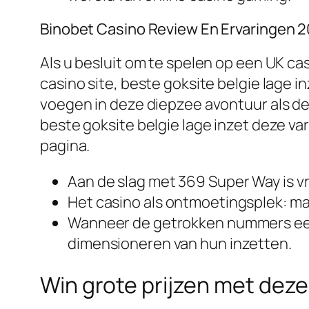
Binobet Casino Review En Ervaringen 
Als u besluit om te spelen op een UK cas
casino site, beste goksite belgie lage
voegen in deze diepzee avontuur als de
beste goksite belgie lage inzet deze va
pagina.
Aan de slag met 369 Super Way is vr
Het casino als ontmoetingsplek: m
Wanneer de getrokken nummers een li
dimensioneren van hun inzetten.
Win grote prijzen met dez