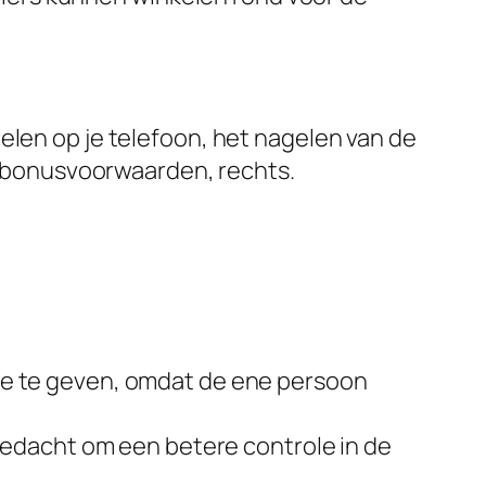
elen op je telefoon, het nagelen van de
de bonusvoorwaarden, rechts.
atie te geven, omdat de ene persoon
edacht om een betere controle in de