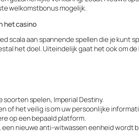
te welkomstbonus mogelijk.
in het casino
ed scala aan spannende spellen die je kunt sp
eestal het doel. Uiteindelijk gaat het ook om 
 soorten spelen, Imperial Destiny.
en of het veilig is om uw persoonlijke inform
ere op een bepaald platform.
r, een nieuwe anti-witwassen eenheid wordt b