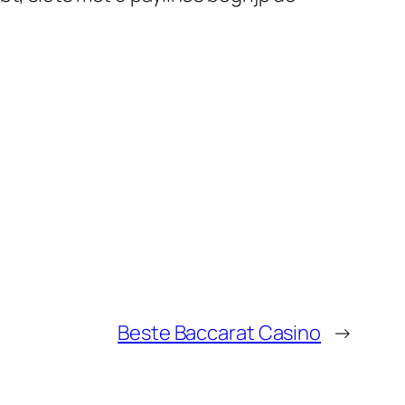
Beste Baccarat Casino
→