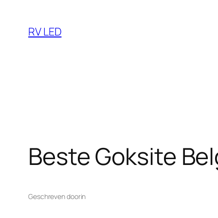
Ga
naar
RV LED
de
inhoud
Beste Goksite Bel
Geschreven door
in