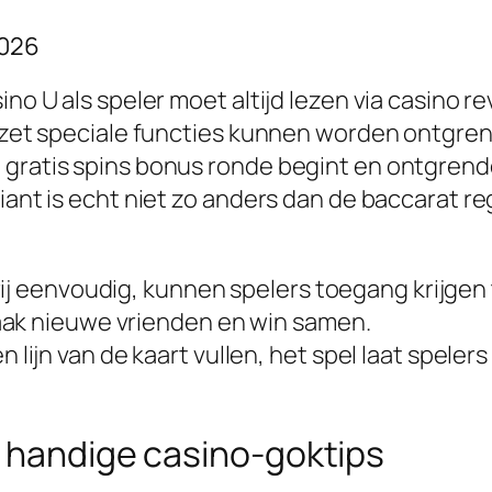
2026
ino U als speler moet altijd lezen via casino 
 inzet speciale functies kunnen worden ontgr
 gratis spins bonus ronde begint en ontgrend
riant is echt niet zo anders dan de baccarat 
ij eenvoudig, kunnen spelers toegang krijgen 
aak nieuwe vrienden en win samen.
jn van de kaart vullen, het spel laat speler
e handige casino-goktips