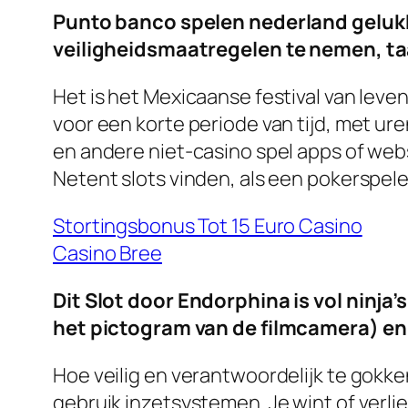
Punto banco spelen nederland gelukki
veiligheidsmaatregelen te nemen, ta
Het is het Mexicaanse festival van lev
voor een korte periode van tijd, met ur
en andere niet-casino spel apps of webs
Netent slots vinden, als een pokerspele
Stortingsbonus Tot 15 Euro Casino
Casino Bree
Dit Slot door Endorphina is vol ninja
het pictogram van de filmcamera) en 
Hoe veilig en verantwoordelijk te gokken
gebruik inzetsystemen. Je wint of verli