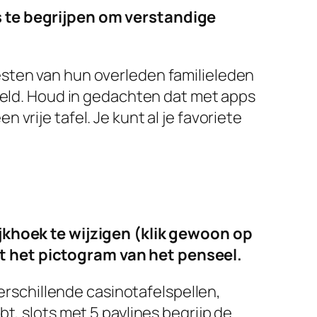
s te begrijpen om verstandige
esten van hun overleden familieleden
 geld. Houd in gedachten dat met apps
vrije tafel. Je kunt al je favoriete
ijkhoek te wijzigen (klik gewoon op
t het pictogram van het penseel.
verschillende casinotafelspellen,
t, slots met 5 paylines begrijp de