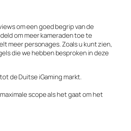
reviews om een goed begrip van de
endeld om meer kameraden toe te
elt meer personages. Zoals u kunt zien,
regels die we hebben besproken in deze
tot de Duitse iGaming markt.
s maximale scope als het gaat om het