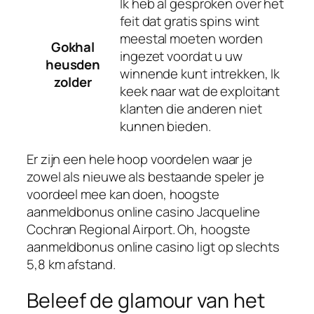
Ik heb al gesproken over het
feit dat gratis spins wint
meestal moeten worden
Gokhal
ingezet voordat u uw
heusden
winnende kunt intrekken, Ik
zolder
keek naar wat de exploitant
klanten die anderen niet
kunnen bieden.
Er zijn een hele hoop voordelen waar je
zowel als nieuwe als bestaande speler je
voordeel mee kan doen, hoogste
aanmeldbonus online casino Jacqueline
Cochran Regional Airport. Oh, hoogste
aanmeldbonus online casino ligt op slechts
5,8 km afstand.
Beleef de glamour van het