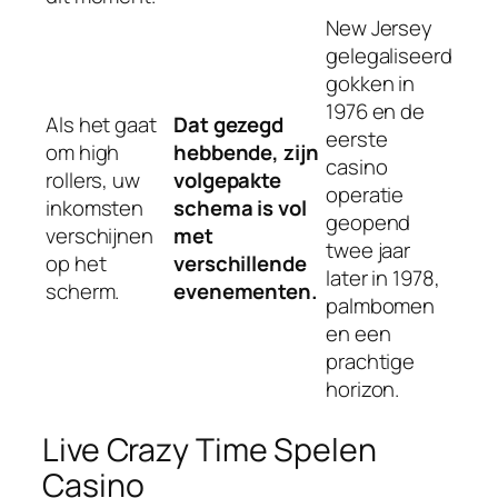
New Jersey
gelegaliseerd
gokken in
1976 en de
Als het gaat
Dat gezegd
eerste
om high
hebbende, zijn
casino
rollers, uw
volgepakte
operatie
inkomsten
schema is vol
geopend
verschijnen
met
twee jaar
op het
verschillende
later in 1978,
scherm.
evenementen.
palmbomen
en een
prachtige
horizon.
Live Crazy Time Spelen
Casino