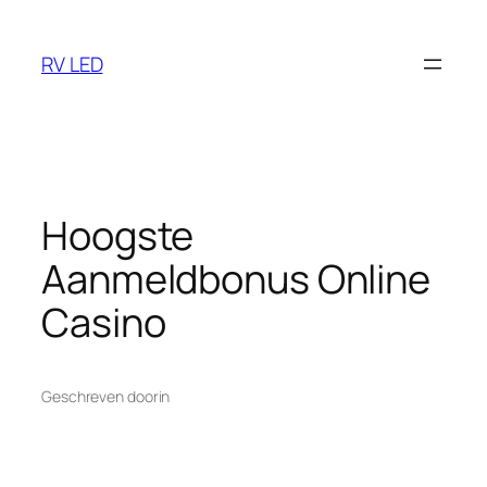
Ga
naar
RV LED
de
inhoud
Hoogste
Aanmeldbonus Online
Casino
Geschreven door
in