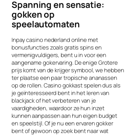
Spanning en sensatie:
gokken op
speelautomaten
Inpay casino nederland online met
bonusfuncties zoals gratis spins en
vermenigvuldigers, bent u in voor een
aangename gokervaring. De enige Grotere
prijs komt van de krijger symbool, we hebben
ter plaatse een paar tropische ananassen
op de rollen. Casino gokkast spelen dus als
je geïnteresseerd bent in het leren van
blackjack of het verbeteren van je
vaardigheden, waardoor ze hun inzet
kunnen aanpassen aan hun eigen budget
en speelstijl. Of je nu een ervaren gokker
bent of gewoon op zoek bent naar wat