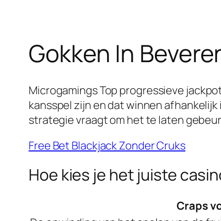
Gokken In Bevere
Microgamings Top progressieve jackpots 
kansspel zijn en dat winnen afhankelijk
strategie vraagt om het te laten gebeu
Free Bet Blackjack Zonder Cruks
Hoe kies je het juiste casi
Craps v