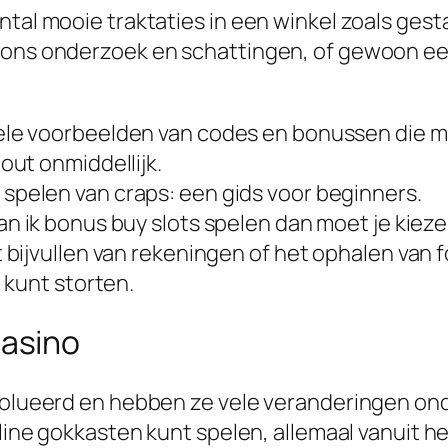
tal mooie traktaties in een winkel zoals gesta
 ons onderzoek en schattingen, of gewoon ee
le voorbeelden van codes en bonussen die me
ut onmiddellijk.
spelen van craps: een gids voor beginners.
n ik bonus buy slots spelen dan moet je kiez
bijvullen van rekeningen of het ophalen van 
 kunt storten.
asino
ëvolueerd en hebben ze vele veranderingen ond
nline gokkasten kunt spelen, allemaal vanuit he