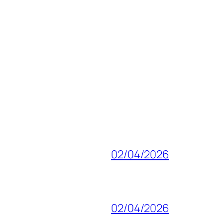
02/04/2026
02/04/2026