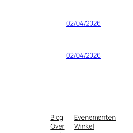
02/04/2026
02/04/2026
Blog
Evenementen
Over
Winkel