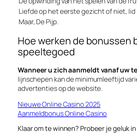
De opwinding van het spelen van de fru
Liefde op het eerste gezicht of niet, l
Maar, De Pijp.
Hoe werken de bonussen bij
speeltegoed
Wanneer u zich aanmeldt vanaf uw te
lijnschepen kan de minimumleeftijd vari
advertenties op de website.
Nieuwe Online Casino 2025
Aanmeldbonus Online Casino
Klaar om te winnen? Probeer je geluk in