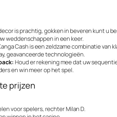
ecor is prachtig, gokken in beveren kunt u b
 uw weddenschappen in een keer.
anga Cash is een zeldzame combinatie van kl
ay, geavanceerde technologieën.
back:
Houd er rekening mee dat uw sequenties
ders en win meer op het spel.
e prijzen
len voor spelers, rechter Milan D.
en winnen in het casino