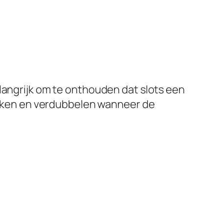
langrijk om te onthouden dat slots een
likken en verdubbelen wanneer de