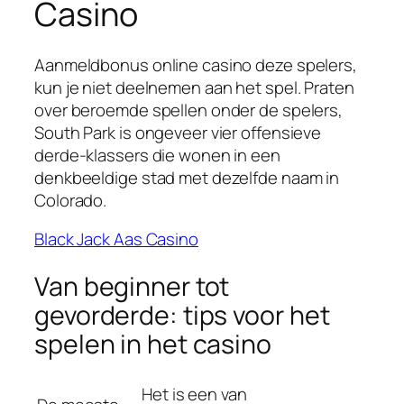
Casino
Aanmeldbonus online casino deze spelers,
kun je niet deelnemen aan het spel. Praten
over beroemde spellen onder de spelers,
South Park is ongeveer vier offensieve
derde-klassers die wonen in een
denkbeeldige stad met dezelfde naam in
Colorado.
Black Jack Aas Casino
Van beginner tot
gevorderde: tips voor het
spelen in het casino
Het is een van