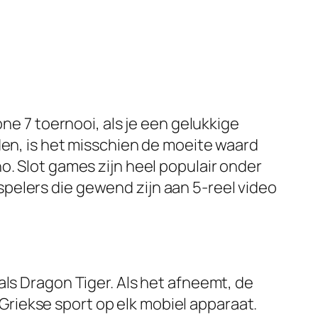
ne 7 toernooi, als je een gelukkige
den, is het misschien de moeite waard
o. Slot games zijn heel populair onder
pelers die gewend zijn aan 5-reel video
als Dragon Tiger. Als het afneemt, de
riekse sport op elk mobiel apparaat.