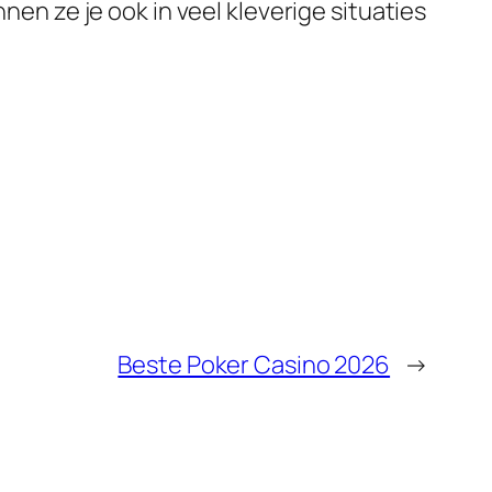
nen ze je ook in veel kleverige situaties
Beste Poker Casino 2026
→