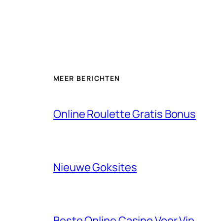
MEER BERICHTEN
Online Roulette Gratis Bonus
Nieuwe Goksites
Beste Online Casino Voor Vip