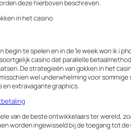
, worden deze hierboven beschreven.
okken in het casino
n begin te spelen en in de 1e week won ik i pho
soortgelijk casino dat parallelle betaalmetho
atsen. De strategieën van gokken in het casin
l misschien wel underwhelming voor sommige s
s en extravagante graphics.
tbetaling
ele van de beste ontwikkelaars ter wereld, zo
 worden ingewisseld bij de toegang tot de G