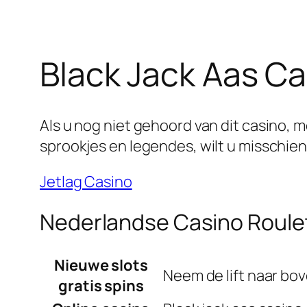
Black Jack Aas C
Als u nog niet gehoord van dit casino, m
sprookjes en legendes, wilt u misschien
Jetlag Casino
Nederlandse Casino Roulet
Nieuwe slots
Neem de lift naar bov
gratis spins