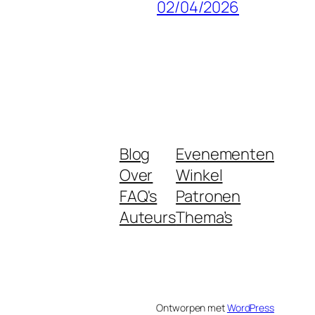
02/04/2026
Blog
Evenementen
Over
Winkel
FAQ's
Patronen
Auteurs
Thema’s
Ontworpen met
WordPress