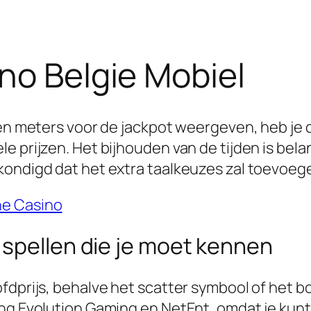
no Belgie Mobiel
gen meters voor de jackpot weergeven, heb je d
 prijzen. Het bijhouden van de tijden is belan
ondigd dat het extra taalkeuzes zal toevoege
ne Casino
 spellen die je moet kennen
oofdprijs, behalve het scatter symbool of he
ing Evolution Gaming en NetEnt, omdat je kun