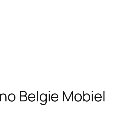
no Belgie Mobiel