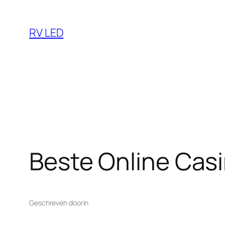
Ga
naar
RV LED
de
inhoud
Beste Online Casi
Geschreven door
in