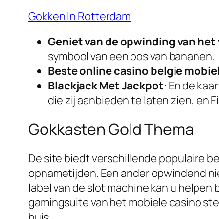
Gokken In Rotterdam
Geniet van de opwinding van het 
symbool van een bos van bananen.
Beste online casino belgie mobie
Blackjack Met Jackpot
: En de kaa
die zij aanbieden te laten zien, en 
Gokkasten Gold Thema
De site biedt verschillende populaire b
opnametijden. Een ander opwindend nieu
label van de slot machine kan u helpen
gamingsuite van het mobiele casino ste
huis.