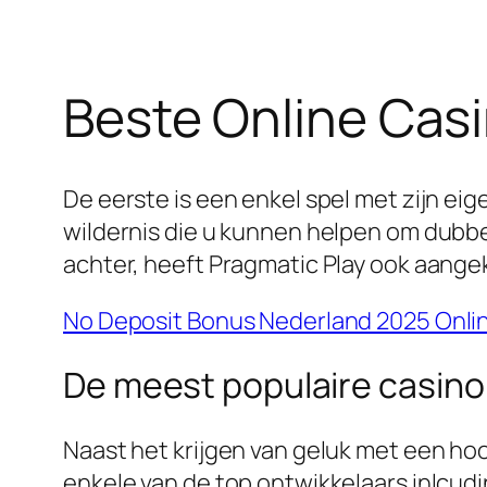
Beste Online Casi
De eerste is een enkel spel met zijn ei
wildernis die u kunnen helpen om dubbele
achter, heeft Pragmatic Play ook aangek
No Deposit Bonus Nederland 2025 Onli
De meest populaire casino
Naast het krijgen van geluk met een h
enkele van de top ontwikkelaars inlcud