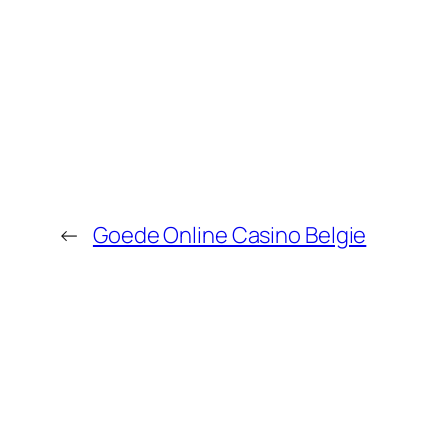
←
Goede Online Casino Belgie