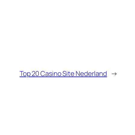
Top 20 Casino Site Nederland
→