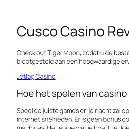
Cusco Casino Rev
Check out Tiger Moon, zodat u de beste
blootgesteld aan een hoogwaardige ervar
Jetlag Casino
Hoe het spelen van casino
Speel de juiste games en je nacht zal o
internet snelheden. Er is geen bonus c
machines. Het enige wat je hoeft te d