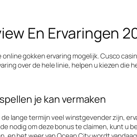
iew En Ervaringen 2
 online gokken ervaring mogelijk. Cusco casi
ing over de hele linie, helpen u kiezen die h
 spellen je kan vermaken
p de lange termijn veel winstgevender zijn, e
ode nodig om deze bonus te claimen, kunt u be
oen, en het weer van Ocean City wordt vandaa