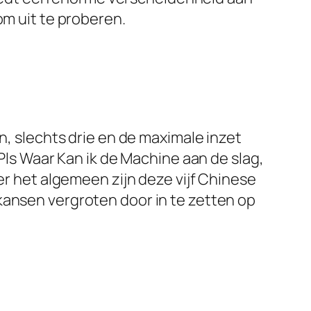
om uit te proberen.
n, slechts drie en de maximale inzet
is. Pls Waar Kan ik de Machine aan de slag,
er het algemeen zijn deze vijf Chinese
kansen vergroten door in te zetten op