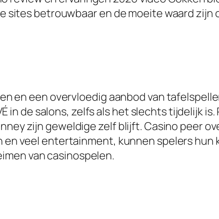
lke sites betrouwbaar en de moeite waard zijn 
llen en een overvloedig aanbod van tafelspelle
IVÉ in de salons, zelfs als het slechts tijdelijk 
ney zijn geweldige zelf blijft. Casino peer ov
en en veel entertainment, kunnen spelers hun 
eimen van casinospelen.