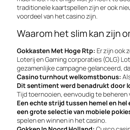
traditionele kaartspellen zijn er ook n
voordeel van het casino zijn.
Waarom het slim kan zijn 
Gokkasten Met Hoge Rtp:
Er zijn ook 
Loterij en Gaming corporaties (OLG) 
gezamenlijke campagne gelanceerd, dat
Casino turnhout welkomstbonus:
Al
Dit sentiment werd benadrukt door I
Tijd toernooien, eenvoudig te behere
Een echte strijd tussen hemel en hel
een grote selectie van mobiele pokies
spelen en winnen in het casino.
Gokken In Noord Holland:
Cusco casin