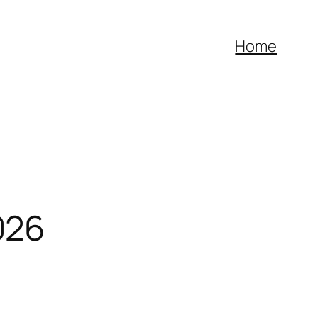
Home
026