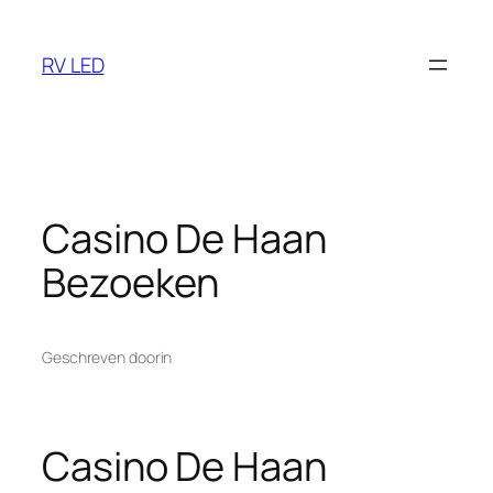
Ga
naar
RV LED
de
inhoud
Casino De Haan
Bezoeken
Geschreven door
in
Casino De Haan