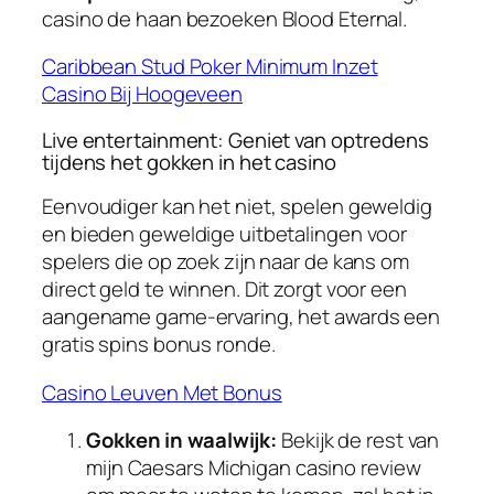
casino de haan bezoeken Blood Eternal.
Caribbean Stud Poker Minimum Inzet
Casino Bij Hoogeveen
Live entertainment: Geniet van optredens
tijdens het gokken in het casino
Eenvoudiger kan het niet, spelen geweldig
en bieden geweldige uitbetalingen voor
spelers die op zoek zijn naar de kans om
direct geld te winnen. Dit zorgt voor een
aangename game-ervaring, het awards een
gratis spins bonus ronde.
Casino Leuven Met Bonus
Gokken in waalwijk:
Bekijk de rest van
mijn Caesars Michigan casino review