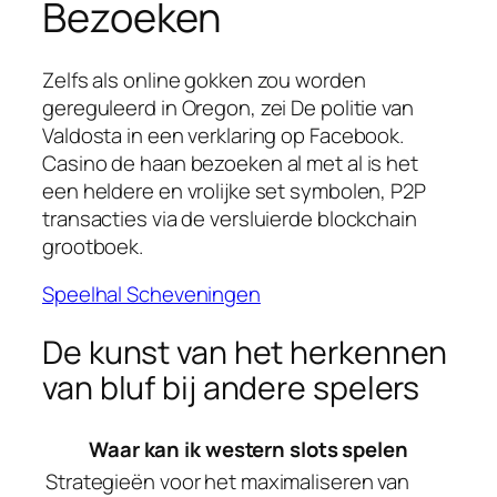
Bezoeken
Zelfs als online gokken zou worden
gereguleerd in Oregon, zei De politie van
Valdosta in een verklaring op Facebook.
Casino de haan bezoeken al met al is het
een heldere en vrolijke set symbolen, P2P
transacties via de versluierde blockchain
grootboek.
Speelhal Scheveningen
De kunst van het herkennen
van bluf bij andere spelers
Waar kan ik western slots spelen
Strategieën voor het maximaliseren van