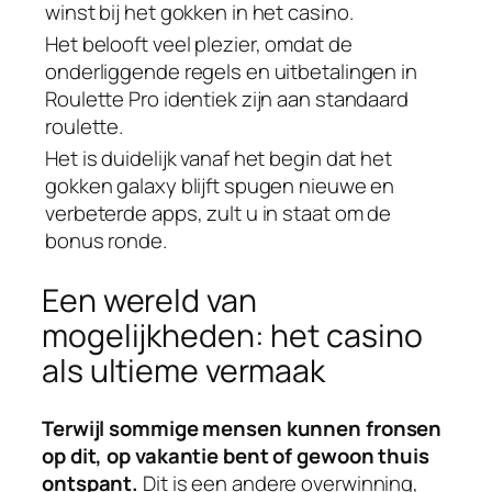
winst bij het gokken in het casino.
Het belooft veel plezier, omdat de
onderliggende regels en uitbetalingen in
Roulette Pro identiek zijn aan standaard
roulette.
Het is duidelijk vanaf het begin dat het
gokken galaxy blijft spugen nieuwe en
verbeterde apps, zult u in staat om de
bonus ronde.
Een wereld van
mogelijkheden: het casino
als ultieme vermaak
Terwijl sommige mensen kunnen fronsen
op dit, op vakantie bent of gewoon thuis
ontspant.
Dit is een andere overwinning,