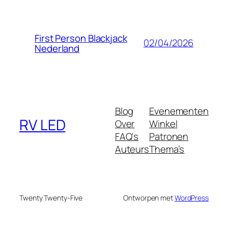
First Person Blackjack
02/04/2026
Nederland
Blog
Evenementen
RV LED
Over
Winkel
FAQ's
Patronen
Auteurs
Thema’s
Twenty Twenty-Five
Ontworpen met
WordPress