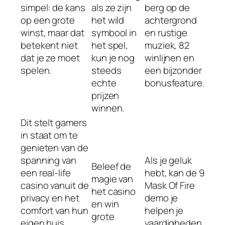
simpel: de kans
als ze zijn
berg op de
op een grote
het wild
achtergrond
winst, maar dat
symbool in
en rustige
betekent niet
het spel,
muziek, 82
dat je ze moet
kun je nog
winlijnen en
spelen.
steeds
een bijzonder
echte
bonusfeature.
prijzen
winnen.
Dit stelt gamers
in staat om te
genieten van de
spanning van
Als je geluk
Beleef de
een real-life
hebt, kan de 9
magie van
casino vanuit de
Mask Of Fire
het casino
privacy en het
demo je
en win
comfort van hun
helpen je
grote
eigen huis,
vaardigheden