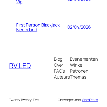
Vip
First Person Blackjack
02/04/2026
Nederland
Blog
Evenementen
RV LED
Over
Winkel
FAQ's
Patronen
Auteurs
Thema’s
Twenty Twenty-Five
Ontworpen met
WordPress