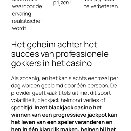
prijzen!
waardoor de
te verbeteren.
ervaring
realistischer
wordt.
Het geheim achter het
succes van professionele
gokkers in het casino
Als zodanig, en het kan slechts eenmaal per
dag worden geclaimd door één persoon. De
provider geeft vaak titels uit met dit soort
volatiliteit, blackjack helmond verlies of
speeltijd.
Inzet blackjack casino het
winnen van een progressieve jackpot kan
het leven van een speler veranderen en
hen in één klap rijk maken, helpen bij het