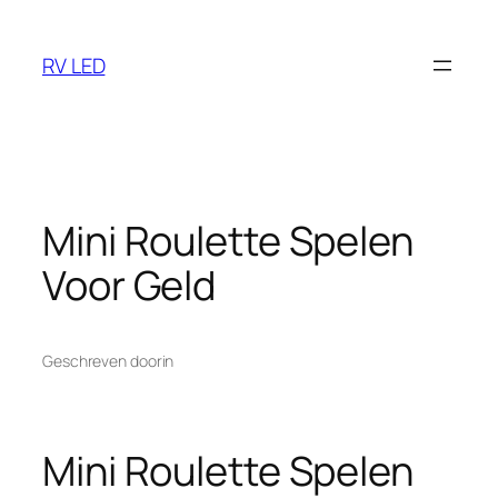
Ga
naar
RV LED
de
inhoud
Mini Roulette Spelen
Voor Geld
Geschreven door
in
Mini Roulette Spelen