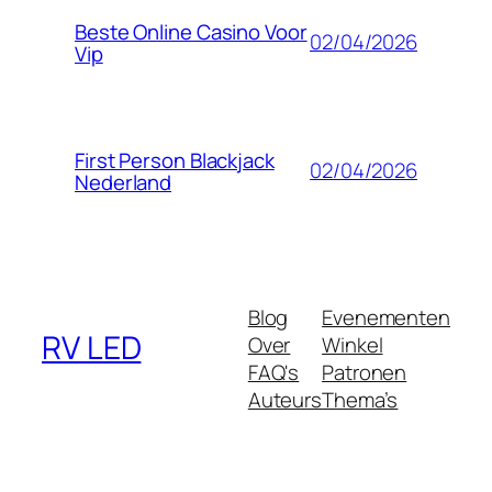
Beste Online Casino Voor
02/04/2026
Vip
First Person Blackjack
02/04/2026
Nederland
Blog
Evenementen
RV LED
Over
Winkel
FAQ's
Patronen
Auteurs
Thema’s