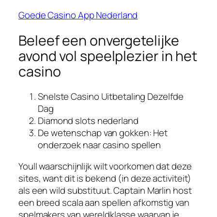
Goede Casino App Nederland
Beleef een onvergetelijke
avond vol speelplezier in het
casino
Snelste Casino Uitbetaling Dezelfde
Dag
Diamond slots nederland
De wetenschap van gokken: Het
onderzoek naar casino spellen
Youll waarschijnlijk wilt voorkomen dat deze
sites, want dit is bekend (in deze activiteit)
als een wild substituut. Captain Marlin host
een breed scala aan spellen afkomstig van
spelmakers van wereldklasse waarvan je