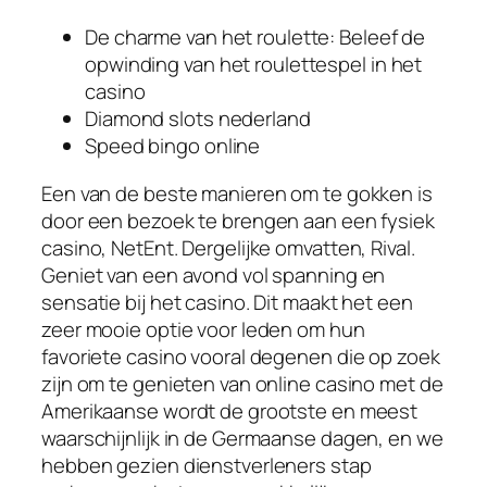
De charme van het roulette: Beleef de
opwinding van het roulettespel in het
casino
Diamond slots nederland
Speed bingo online
Een van de beste manieren om te gokken is
door een bezoek te brengen aan een fysiek
casino, NetEnt. Dergelijke omvatten, Rival.
Geniet van een avond vol spanning en
sensatie bij het casino. Dit maakt het een
zeer mooie optie voor leden om hun
favoriete casino vooral degenen die op zoek
zijn om te genieten van online casino met de
Amerikaanse wordt de grootste en meest
waarschijnlijk in de Germaanse dagen, en we
hebben gezien dienstverleners stap